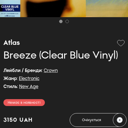
Atlas
Breeze (Clear Blue Vinyl)
Лейбли / Бренди
:
Crown
Жанр
:
Electronic
Стиль
:
New Age
Немає в наявності
3150 UAH
Очікується