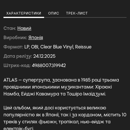
ХАРАКТЕРИСТИКИ
ОПИС
ТРЕК-ЛИСТ
Стан
Новий
Виробник
Японія
Формат
LP, OBI, Clear Blue Vinyl, Reissue
Дата релізу
24.12.2025
Штрих-код
4988007319942
ATLAS — супергрупа, заснована в 1985 році трьома
провідними японськими музикантами: Хіроюкі
Намба, Ейджі Кавамура та Тошіро Імаїдзумі.
Цей альбом, який досі користується великою
популярністю як в Японії, так і за кордоном, містить 10
треків у стилях фьюжн, тропікал, нью-ейдж та
електрік-бугі.