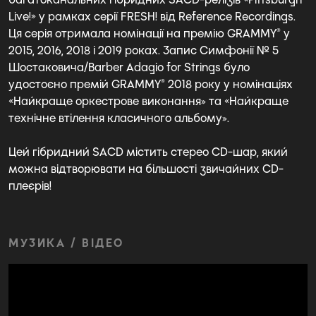
Live!» у рамках серії FRESH! від Reference Recordings.
Ця серія отримала номінації на премію GRAMMY® у
2015, 2016, 2018 і 2019 роках. Запис Симфонії № 5
Шостаковича/Barber Adagio for Strings було
удостоєно премій GRAMMY® 2018 року у номінаціях
«Найкраще оркестрове виконання» та «Найкраще
технічне втілення класичного альбому».
Цей гібридний SACD містить стерео CD-шар, який
можна відтворювати на більшості звичайних CD-
плеєрів!
МУЗИКА / ВІДЕО