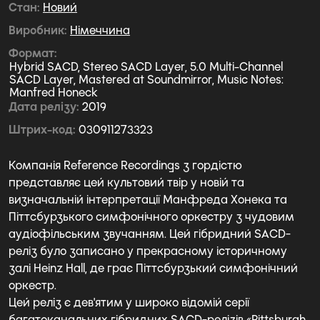
Стан
Новий
Виробник
Німеччина
Формат
Hybrid SACD, Stereo SACD Layer, 5.0 Multi-Channel
SACD Layer, Mastered at Soundmirror, Music Notes:
Manfred Honeck
Дата релізу
2019
Штрих-код
030911273323
Компанія Reference Recordings з гордістю
представляє цей культовий твір у новій та
визначальній інтерпретації Манфреда Хонека та
Піттсбурзького симфонічного оркестру з чудовим
аудіофільським звучанням. Цей гібридний SACD-
реліз було записано у прекрасному історичному
залі Heinz Hall, де грає Піттсбурзький симфонічний
оркестр.
Цей реліз є дев'ятим у широко відомій серії
багатоканальних гібридних SACD-релізів «Pittsburgh