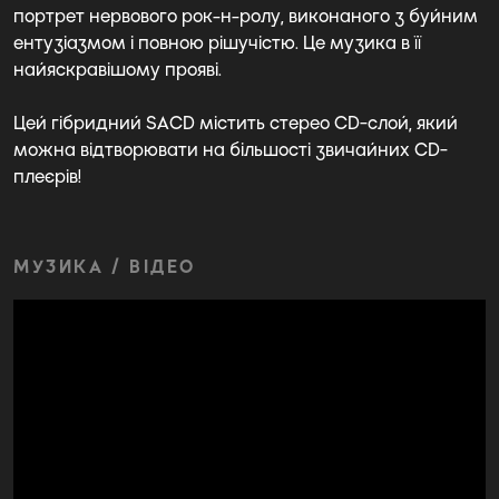
портрет нервового рок-н-ролу, виконаного з буйним
ентузіазмом і повною рішучістю. Це музика в її
найяскравішому прояві.
Цей гібридний SACD містить стерео CD-слой, який
можна відтворювати на більшості звичайних CD-
плеєрів!
МУЗИКА / ВІДЕО