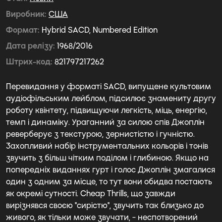
Виробник
США
Формат
Hybrid SACD, Numbered Edition
Дата релізу
1968/2016
Штрих-код
821797217262
Перевидання у форматі SACD, випущене культовим
аудіофільським лейблом, підсилює знамениту другу
роботу квінтету, підвищуючи легкість, міць, енергію,
темп і динаміку. Ураганний за силою спів Джоплін
реверберує з текстурою, зернистістю і гучністю.
Захопливий набір інструментальних кольорів і тонів
звучить з більш чітким поділом і глибиною. Якщо на
попередніх виданнях гурт і голос Джоплін змагалися
один з одним за місце, то тут вони обидва постають
як окремі сутності. Cheap Thrills, що завжди
вирізнявся своєю "сирістю", звучить так близько до
живого, як тільки може звучати, - неспотворений