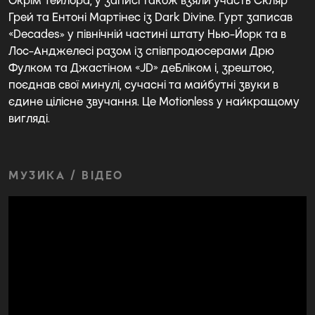
Окрім Тейлора, у записі також взяли участь Скляр
Грей та Ентоні Мартінес із Dark Divine. Гурт записав
«Decades» у північній частині штату Нью-Йорк та в
Лос-Анджелесі разом із співпродюсерами Дрю
Фулком та Джастіном «JD» деБліком і, зрештою,
поєднав свої минулі, сучасні та майбутні звуки в
єдине цілісне звучання. Це Motionless у найкращому
вигляді.
МУЗИКА / ВІДЕО