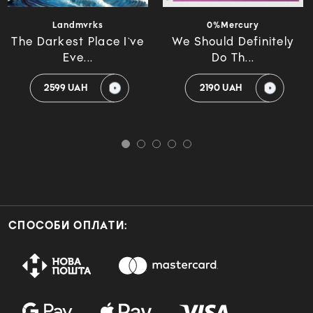
Landmvrks
0%Mercury
The Darkest Place I`ve
We Should Definitely
Eve...
Do Th...
2599 UAH
2190 UAH
СПОСОБИ ОПЛАТИ: