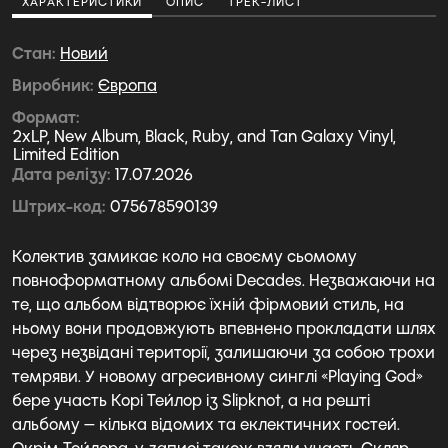
ХАРАКТЕРИСТИКИ
ОПИС
ТРЕК-ЛИСТ
Стан
Новий
Виробник
Європа
Формат
2xLP, New Album, Black, Ruby, and Tan Galaxy Vinyl,
Limited Edition
Дата релізу
17.07.2026
Штрих-код
075678590139
Колектив замикає коло на своєму сьомому
повноформатному альбомі Decades. Незважаючи на
те, що альбом відтворює їхній фірмовий стиль, на
ньому вони продовжують впевнено прокладати шлях
через незвідані території, залишаючи за собою трохи
темряви. У новому агресивному синглі «Playing God»
бере участь Корі Тейлор із Slipknot, а на решті
альбому — кілька відомих та еклектичних гостей.