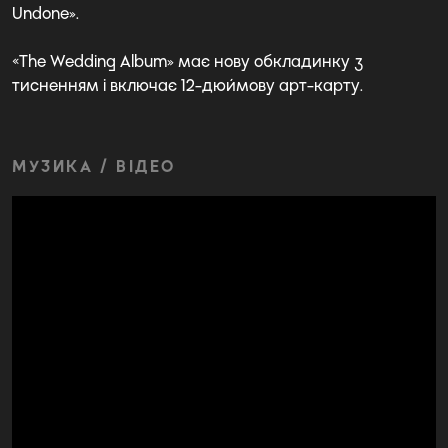
Undone».
«The Wedding Album» має нову обкладинку з
тисненням і включає 12-дюймову арт-карту.
МУЗИКА / ВІДЕО