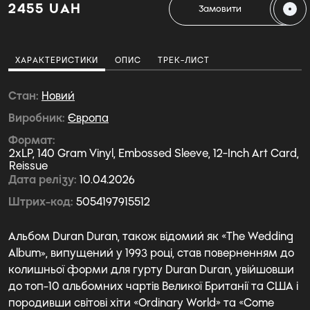
2455 UAH
Замовити
ХАРАКТЕРИСТИКИ
ОПИС
ТРЕК-ЛИСТ
Стан
Новий
Виробник
Європа
Формат
2xLP, 140 Gram Vinyl, Embossed Sleeve, 12-Inch Art Card,
Reissue
Дата релізу
10.04.2026
Штрих-код
5054197915512
Альбом Duran Duran, також відомий як «The Wedding
Album», випущений у 1993 році, став поверненням до
колишньої форми для гурту Duran Duran, увійшовши
до топ-10 альбомних чартів Великої Британії та США і
породивши світові хіти «Ordinary World» та «Come