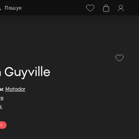
Facebook
Instagram
+38 (068) 778-40-38
Пошук
n Guyville
ди
:
Matador
ve
k
і