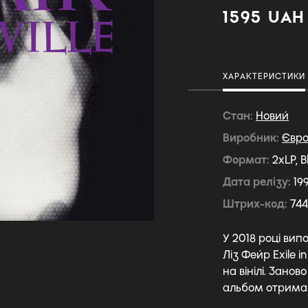
1595 UAH
ХАРАКТЕРИСТИКИ
Стан
Новий
Виробник
Євр
Формат
2xLP, B
Дата релізу
19
Штрих-код
744
У 2018 році вип
Ліз Фейр Exile 
на вінілі. Занов
альбом отримав 