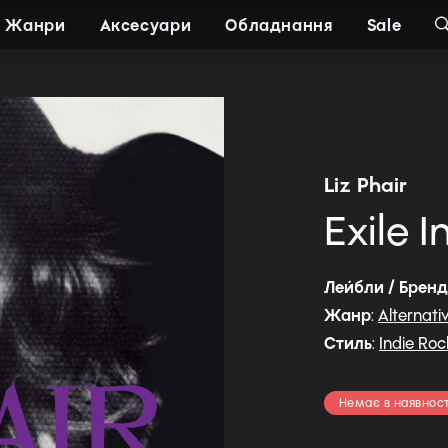
Жанри
Аксесуари
Обладнання
Sale
Liz Phair
Exile I
Лейбли / Брен
Жанр
:
Alternati
Стиль
:
Indie Roc
Немає в наявност