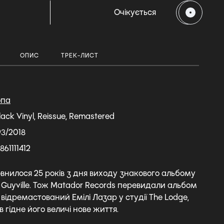
Очікується
ОПИС
ТРЕК-ЛИСТ
опа
lack Vinyl, Reissue, Remastered
93/2018
861111412
овнилося 25 років з дня виходу знакового альбому
in Guyville. Тож Matador Records перевидали альбом
о відремастований Емілі Лазар у студії The Lodge,
гідне його величі нове життя.