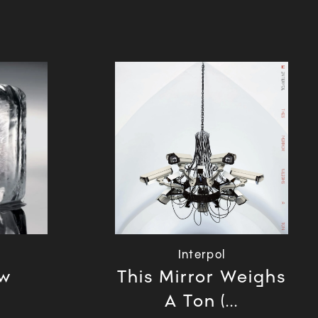
Interpol
ow
This Mirror Weighs
A Ton (...