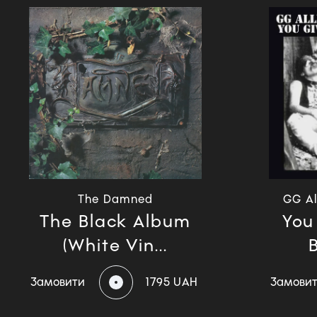
The Damned
GG Al
The Black Album
You
(White Vin...
Замовити
1795 UAH
Замови