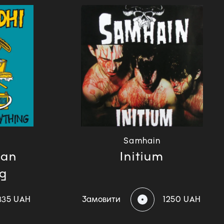
Samhain
ean
Initium
ng
335 UAH
Замовити
1250 UAH