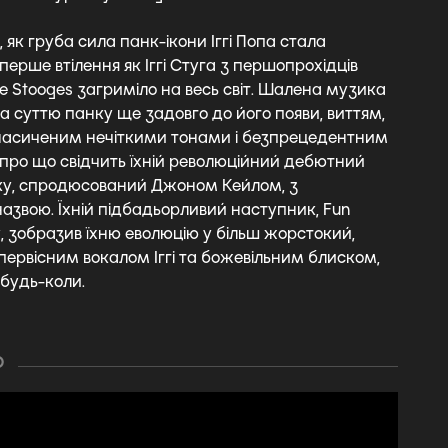
, як груба сила панк-ікони Іггі Попа стала
перше втілення як Іггі Стуга з першопрохідців
e Stooges загриміло на весь світ. Шалена музика
а суттю панку ще задовго до його появи, виттям,
насиченим нечіткими тонами і безпрецедентним
 про що свідчить їхній революційний дебютний
ку, спродюсований Джоном Кейлом, з
звою. Їхній підбадьорливий наступник, Fun
, зобразив їхню еволюцію у більш жорстокий,
первісним вокалом Іггі та божевільним блиском,
 будь-коли.
О