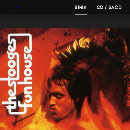
UAH
UA
Вініл
CD / SACD