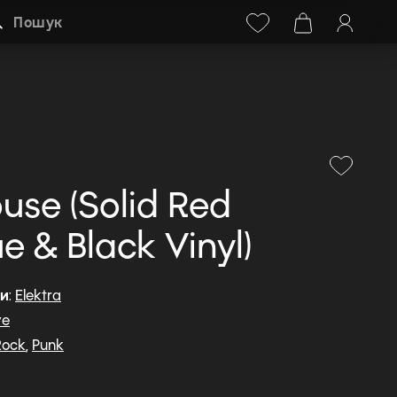
Facebook
Instagram
+38 (068) 778-40-38
Пошук
use (Solid Red
 & Black Vinyl)
ди
:
Elektra
ve
Rock
,
Punk