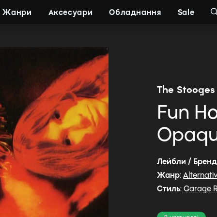
Жанри
Аксесуари
Обладнання
Sale
The Stooges
Fun Ho
Opaque
Лейбли / Брен
Жанр
:
Alternati
Стиль
:
Garage 