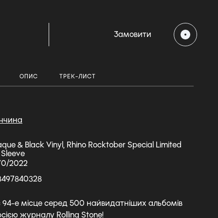
Замовити
ОПИС
ТРЕК-ЛИСТ
ччина
aque & Black Vinyl, Rhino Rocktober Special Limited
d Sleeve
70/2022
3497840328
 94-е місце серед 500 найвидатніших альбомів
рсією журналу Rolling Stone!