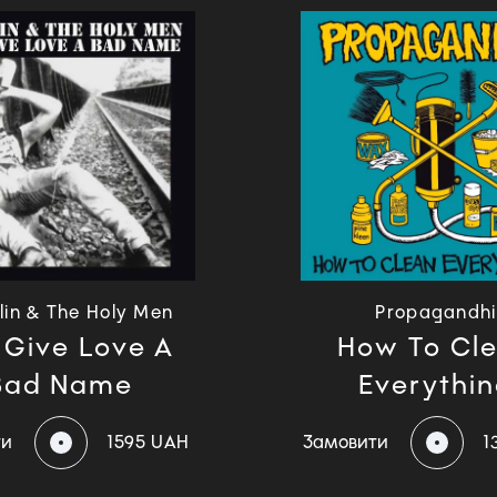
lin & The Holy Men
Propagandhi
 Give Love A
How To Cl
Bad Name
Everythi
ти
1595 UAH
Замовити
1