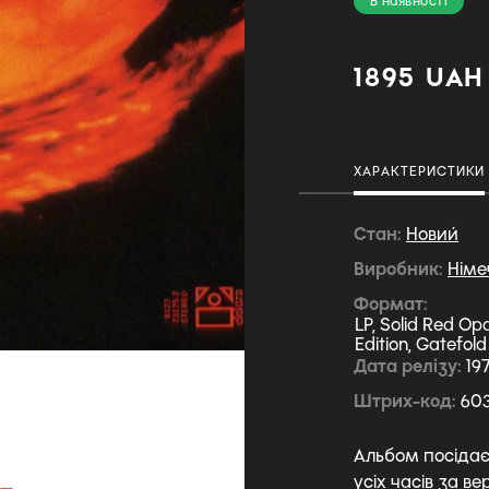
В наявності
1895 UAH
ХАРАКТЕРИСТИКИ
Стан
Новий
Виробник
Німе
Формат
LP, Solid Red Op
Edition, Gatefol
Дата релізу
19
Штрих-код
60
Альбом посідає
усіх часів за ве