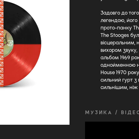
Задовго до того
легендою, його 
прото-панку Th
The Stooges бул
вісцеральним, 
вихором звуку,
альбом 1969 ро
однойменною на
House 1970 року
сильний гурт з 
сильнішим, ніж
МУЗИКА / ВІДЕ