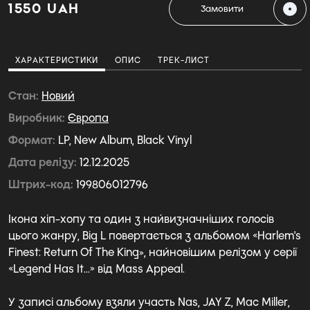
1550 UAH
Замовити
ХАРАКТЕРИСТИКИ
ОПИС
ТРЕК-ЛИСТ
Стан
Новий
Виробник
Європа
Формат
LP, New Album, Black Vinyl
Дата релізу
12.12.2025
Штрих-код
199806012796
Ікона хіп-хопу та один з найвизначніших голосів
цього жанру, Big L повертається з альбомом «Harlem's
Finest: Return Of The King», найновішим релізом у серії
«Legend Has It...» від Mass Appeal.
У записі альбому взяли участь Nas, JAY Z, Mac Miller,