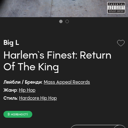
Big L
Harlem`s Finest: Return
Of The King
Лейбли / Бренди
:
Mass Appeal Records
Жанр
:
Hip Hop
Стиль
:
Hardcore Hip Hop
В наявності