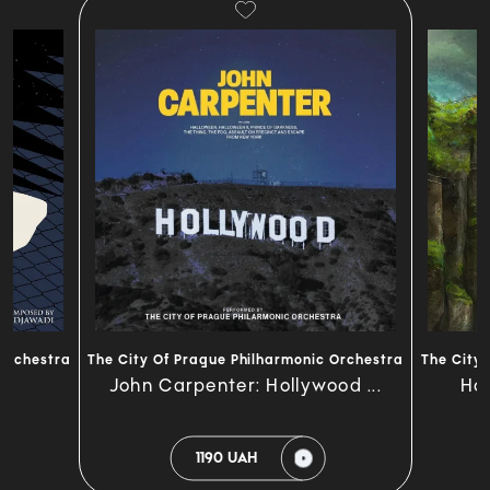
 Orchestra
The City Of Prague Philharmonic Orchestra
The City
John Carpenter: Hollywood ...
Hob
1190 UAH