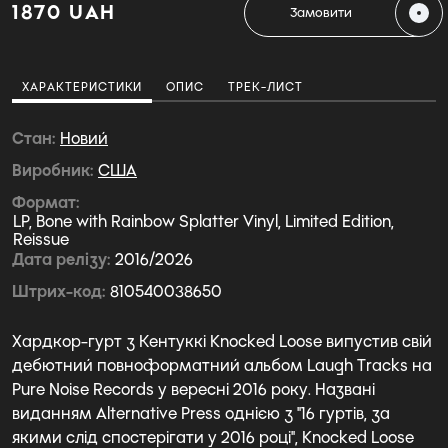
1870 UAH
Замовити
ХАРАКТЕРИСТИКИ
ОПИС
ТРЕК-ЛИСТ
Стан
Новий
Виробник
США
Формат
LP, Bone with Rainbow Splatter Vinyl, Limited Edition,
Reissue
Дата релізу
2016/2026
Штрих-код
810540038650
Хардкор-гурт з Кентуккі Knocked Loose випустив свій
дебютний повноформатний альбом Laugh Tracks на
Pure Noise Records у вересні 2016 року. Названі
виданням Alternative Press однією з "16 гуртів, за
якими слід спостерігати у 2016 році", Knocked Loose