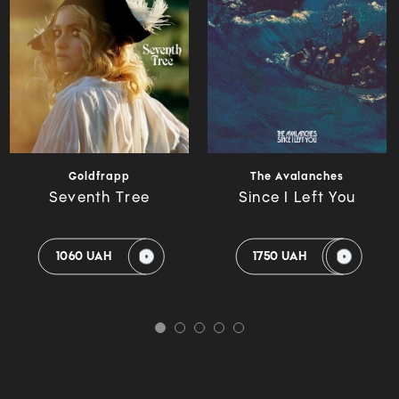
Goldfrapp
The Avalanches
Seventh Tree
Since I Left You
1060 UAH
1750 UAH