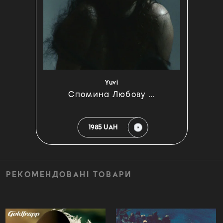
Yuvi
С​п​о​м​и​н​а Л​ю​б​о​в​у ...
1985 UAH
РЕКОМЕНДОВАНІ ТОВАРИ