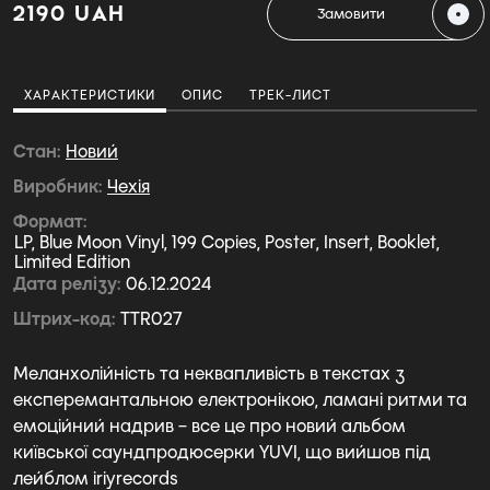
2190 UAH
Замовити
ХАРАКТЕРИСТИКИ
ОПИС
ТРЕК-ЛИСТ
Стан
Новий
Виробник
Чехiя
Формат
LP, Blue Moon Vinyl, 199 Copies, Poster, Insert, Booklet,
Limited Edition
Дата релізу
06.12.2024
Штрих-код
TTR027
Меланхолійність та неквапливість в текстах з
експеремантальною електронікою, ламані ритми та
емоційний надрив – все це про новий альбом
київської саундпродюсерки YUVI, що вийшов під
лейблом iriyrecords