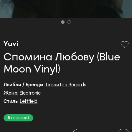
Yuvi
С​п​о​м​и​н​а Л​ю​б​о​в​у (Blue
Moon Vinyl)
Лейбли / Бренди
:
ТількиТак Records
Жанр
:
Electronic
Стиль
:
Leftfield
В наявності