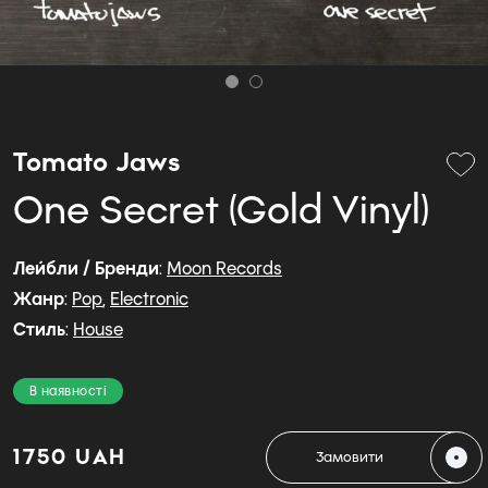
Tomato Jaws
One Secret (Gold Vinyl)
Лейбли / Бренди
:
Moon Records
Жанр
:
Pop
,
Electronic
Стиль
:
House
В наявності
1750 UAH
Замовити