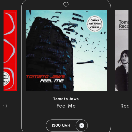
Tomato Jaws
yl)
Feel Me
Reco
1300 UAH