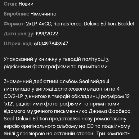
Стан
Новий
Виробник
Німеччина
Формат
2xLP, 4xCD, Remastered, Deluxe Edition, Booklet
Дата релізу
1991/2022
Штрих-код
603497843947
Упакований у книжку у твердій палітурці з
рідкісними фотографіями та примітками!
Знаменний дебютний альбом Seal вийде 4
листопада у вигляді делюксового видання на 4-
CD/2-LP, з книгою в твердій обкладинці розміром 12
"x12", рідкісними фотографіями та примітками
відомого музичного письменника Джима Фарбера.
Seal: Deluxe Edition представляє нову ремастовану
версію оригінального альбому на CD та подвійному
вінілі з гравюрою на останній стороні. Три компакт-