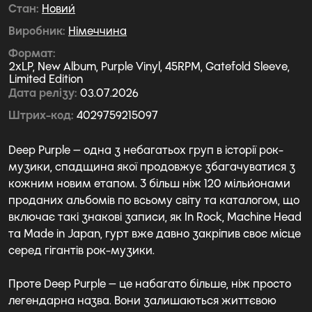
Стан
Новий
Виробник
Німеччина
Формат
2xLP, New Album, Purple Vinyl, 45RPM, Gatefold Sleeve,
Limited Edition
Дата релізу
03.07.2026
Штрих-код
4029759215097
Deep Purple — одна з небагатьох груп в історії рок-
музики, спадщина якої продовжує збагачуватися з
кожним новим етапом. З більш ніж 120 мільйонами
проданих альбомів по всьому світу та каталогом, що
включає такі знакові записи, як In Rock, Machine Head
та Made in Japan, гурт вже давно закріпив своє місце
серед гігантів рок-музики.
Проте Deep Purple — це набагато більше, ніж просто
легендарна назва. Вони залишаються життєвою