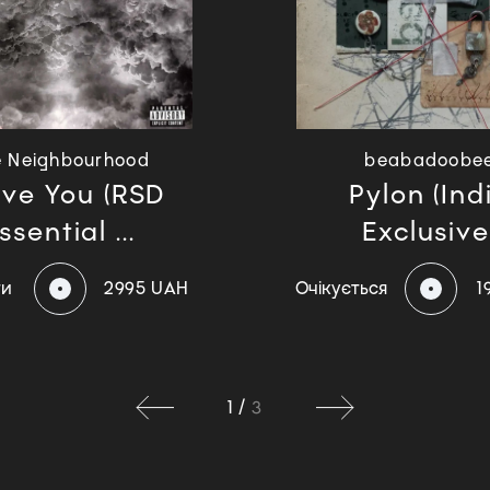
e Neighbourhood
beabadoobe
ove You (RSD
Pylon (Ind
ssential ...
Exclusive
ти
2995 UAH
Очікується
1
1
/
3