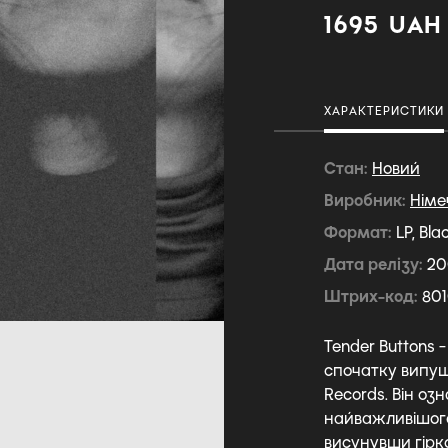
1695 UAH
ХАРАКТЕРИСТИКИ
Стан
Новий
Виробник
Німе
Формат
LP, Bla
Дата релізу
20
Штрих-код
801
Tender Buttons 
спочатку випущ
Records. Він о
найважливішого
висунувши гірко