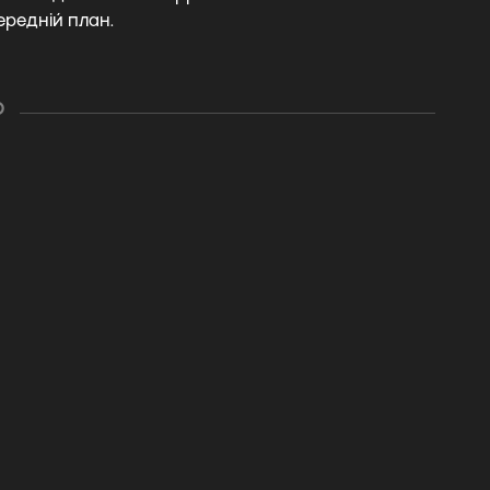
ередній план.
О