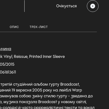
Очікується
ОПИС
ТРЕК-ЛИСТ
ччина
ck Vinyl, Reissue, Printed Inner Sleeve
05/2015
061813611
- третій студійний альбом гурту Broadcast,
ений 19 вересня 2005 року на лейблі Warp
знаменував собою зміну стилю гурту - зведена до
, музика показала Broadcast у новому світлі,
-солодкі й часто сюрреалістичні тексти та вокал