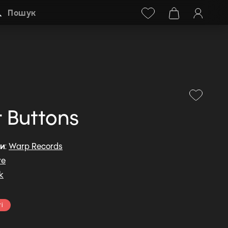
Facebook
Instagram
+38 (068) 778-40-38
Пошук
 Buttons
ди
:
Warp Records
ve
k
і