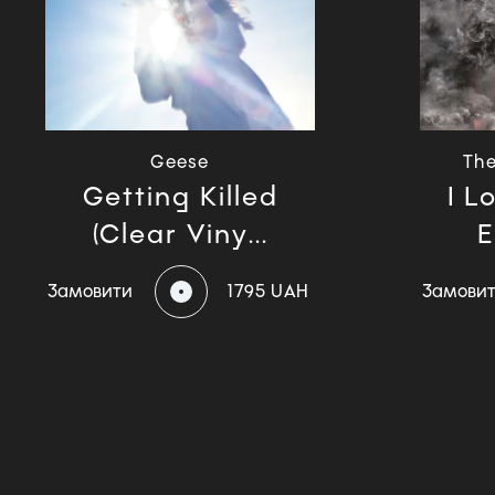
Geese
Th
Getting Killed
I L
(Clear Viny...
E
Замовити
1795 UAH
Замови