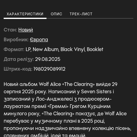
ХАРАКТЕРИСТИКИ
ОПИС
ТРЕК-ЛИСТ
Стан
Новий
Виробник
Європа
Формат
LP, New Album, Black Vinyl, Booklet
Дата релізу
29.08.2025
Штрих-код
198029089912
Новий альбом Wolf Alice «The Clearing» вийде 29
серпня 2025 року. Написаний у Seven Sisters і
записаний у Лос-Анджелесі з продюсером-
лауреатом премії «Греммі» Грегом Курціним
минулого року, «The Clearing» показує, де Wolf Alice
перебуває у музичному плані в 2025 році,
пропонуючи надзвичайно впевнену колекцію пісень,
сповнених амбіцій, ідей та емоцій.