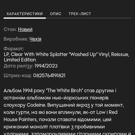
ХАРАКТЕРИСТИКИ
ОПИС
ТРЕК-ЛИСТ
Стан
Новий
Виробник
Чехiя
Формат
LP, Clear With White Splatter "Washed Up" Vinyl, Reissue,
Limited Edition
Дата релізу
1994/2023
Штрих-код
0825764191821
Альбом 1994 року "The White Birch" став другим і
останнім альбомом нью-йоркських піонерів
слоукору Codeine. Випущений якраз у той момент,
коли гурти, на які вони вплинули, як-от Low і Red
House Painters, почали ставати відомими, цей
крижаний моноліт платівки з пробивними
ударними, запаморочливими гітарними скрипами й