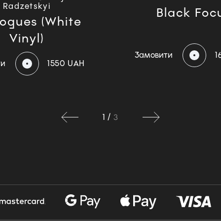
Radzetskyi
Black Foc
ogues (White
Vinyl)
Замовити
1
ти
1550 UAH
1
/
3