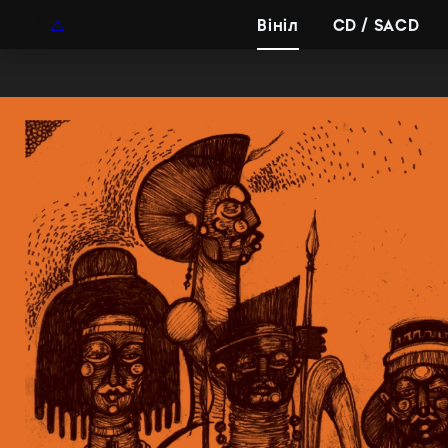
UAH
UA
Вініл
CD / SACD