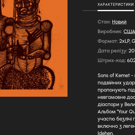
ХАРАКТЕРИСТИКИ
Стан
Новий
Виробник
СШ
Формат
2xLP, 
Дата релізу
20
Штрих-код
60
Sons of Kemet 
подвійних удар
пропонують під
невгамовне дос
діаспори у Вели
Альбом "Your Qu
участю безлічі
включно з леге
Idehen.