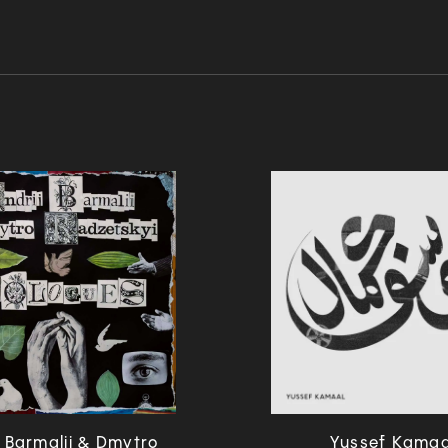
i Barmalii & Dmytro
Yussef Kamaa