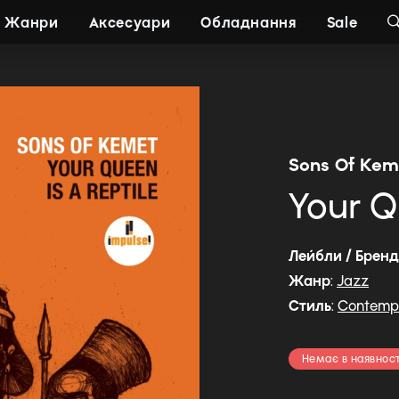
Жанри
Аксесуари
Обладнання
Sale
Sons Of Kem
Your Q
Лейбли / Брен
Жанр
:
Jazz
Стиль
:
Contemp
Немає в наявност