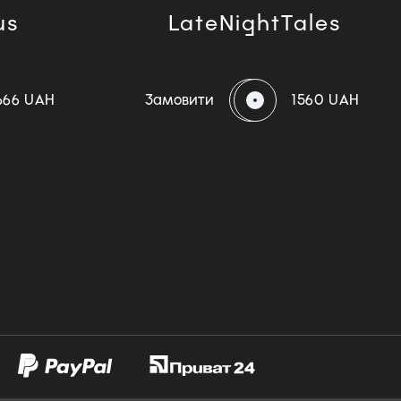
us
LateNightTales
666 UAH
Замовити
1560 UAH