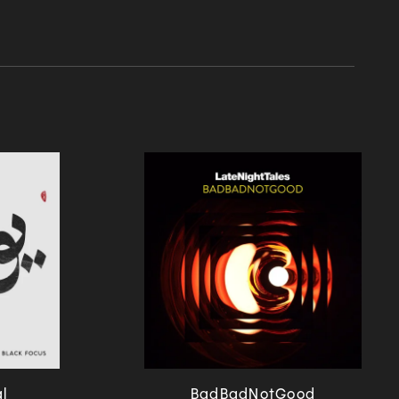
l
BadBadNotGood