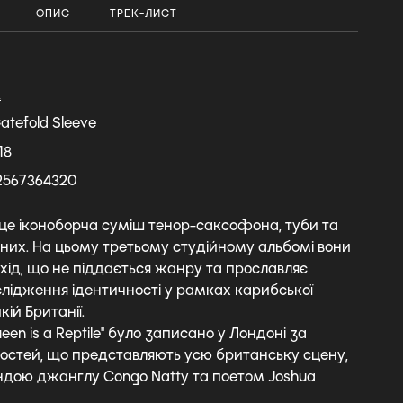
ОПИС
ТРЕК-ЛИСТ
А
Gatefold Sleeve
18
2567364320
- це іконоборча суміш тенор-саксофона, туби та
них. На цьому третьому студійному альбомі вони
хід, що не піддається жанру та прославляє
лідження ідентичності у рамках карибської
кій Британії.
een is a Reptile" було записано у Лондоні за
 гостей, що представляють усю британську сцену,
ндою джанглу Congo Natty та поетом Joshua