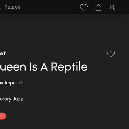
Facebook
Instagram
+38 (068) 778-40-38
Пошук
et
ueen Is A Reptile
ди
:
Impulse!
orary Jazz
і