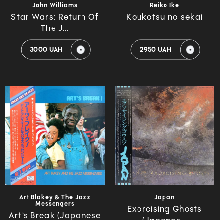
John Williams
Reiko Ike
Star Wars: Return Of
Koukotsu no sekai
The J...
3000 UAH
2950 UAH
Art Blakey & The Jazz
Japan
Messengers
Exorcising Ghosts
Art`s Break (Japanese