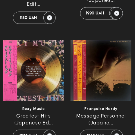
(Japanes...
Edit...
1990 UAH
1180 UAH
Roxy Music
Françoise Hardy
Greatest Hits
Message Personnel
(Japanese Ed...
(Japane...