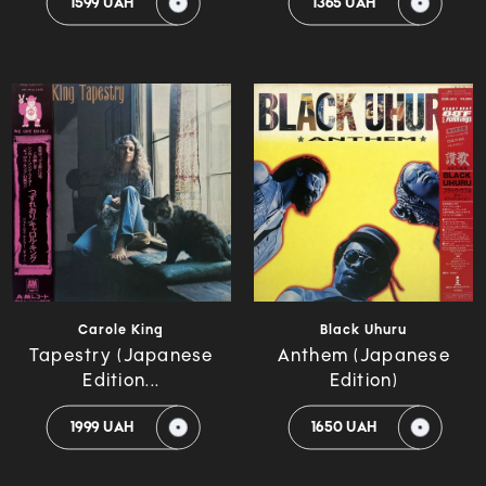
1599 UAH
1365 UAH
Carole King
Black Uhuru
Tapestry (Japanese
Anthem (Japanese
Edition...
Edition)
1999 UAH
1650 UAH