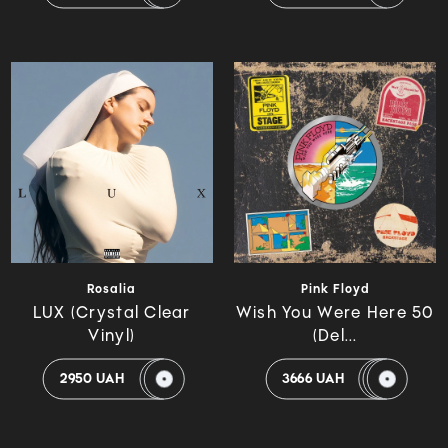
Rosalia
Pink Floyd
LUX (Crystal Clear
Wish You Were Here 50
Vinyl)
(Del...
2950 UAH
3666 UAH