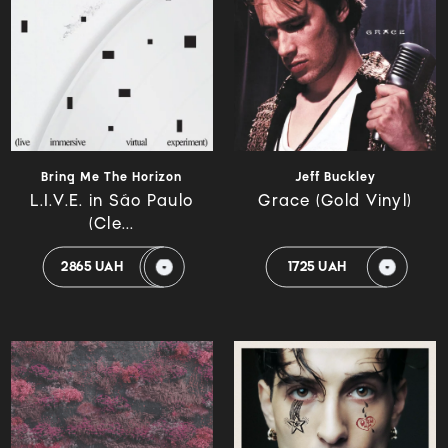
Bring Me The Horizon
Jeff Buckley
L.I.V.E. in São Paulo
Grace (Gold Vinyl)
(Cle...
2865 UAH
1725 UAH