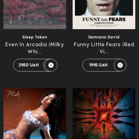
Sleep Token
Damiano David
Even In Arcadia (Milky
Funny Little Fears (Red
Whi...
Vi...
2950 UAH
1995 UAH