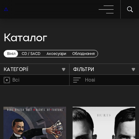
Каталог
Вініл sony music
Вініл
CD / SACD
Аксесуари
Обладнання
КАТЕГОРІЇ
ФІЛЬТРИ
Всі
Нові