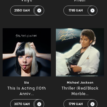
Vinyl)
Priest
2550 UAH
1785 UAH
Sia
Michael Jackson
This Is Acting (10th
Thriller (Red/Black
Anniv...
Marble...
3070 UAH
1799 UAH