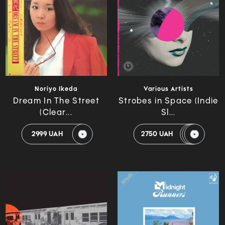
Noriyo Ikeda
Various Artists
Dream In The Street
Strobes in Space (Indie
(Clear...
Sl...
2999 UAH
2750 UAH