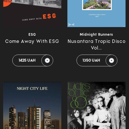
ESG
Midnight Runners
Come Away With ESG
Nusantara Tropic Disco
Vol...
1425 UAH
1350 UAH