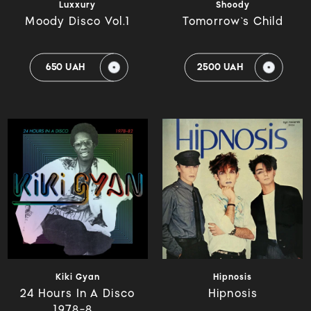
Luxxury
Shoody
Moody Disco Vol.1
Tomorrow`s Child
650 UAH
2500 UAH
Kiki Gyan
Hipnosis
24 Hours In A Disco
Hipnosis
1978-8...