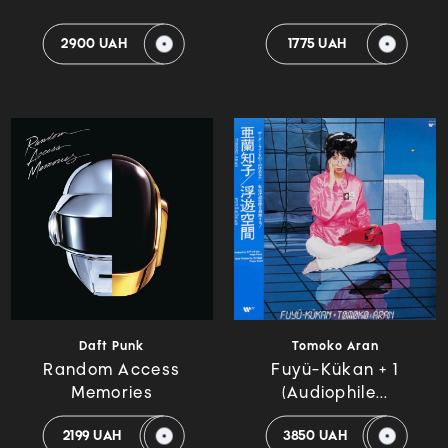
2900 UAH
1775 UAH
Daft Punk
Tomoko Aran
Random Access
Fuyü-Kükan + 1
Memories
(Audiophile...
2199 UAH
3850 UAH