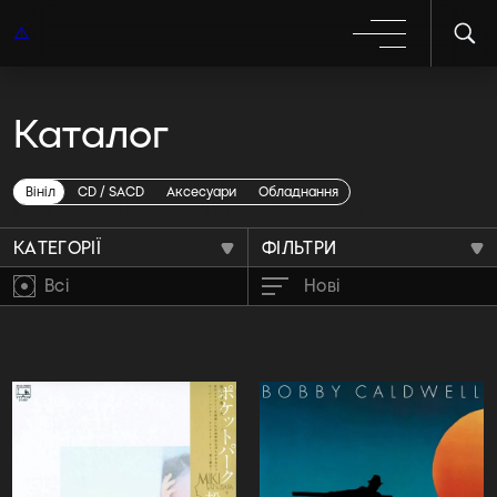
Каталог
Вінілові платівки Disco
Вініл
CD / SACD
Аксесуари
Обладнання
КАТЕГОРІЇ
ФІЛЬТРИ
Всі
Нові