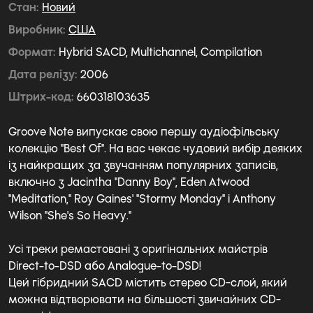
Стан
Новий
Виробник
США
Формат
Hybrid SACD, Multichannel, Compilation
Дата релізу
2006
Штрих-код
660318103635
Groove Note випускає свою першу аудіофільську
колекцію "Best Of". На вас чекає чудовий вибір деяких
із найкращих за звучанням популярних записів,
включно з Jacintha "Danny Boy", Eden Atwood
"Meditation," Roy Gaines' "Stormy Monday" і Anthony
Wilson "She's So Heavy."
Усі треки ремастовані з оригінальних майстрів
Direct-to-DSD або Analogue-to-DSD!
Цей гібридний SACD містить стерео CD-слой, який
можна відтворювати на більшості звичайних CD-