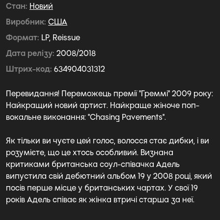
Стан
Новий
Виробник
США
Формат
LP, Reissue
Дата релізу
2008/2018
Штрих-код
634904031312
Перевидання! Переможець премії "Греммі" 2009 року:
Найкращий новий артист. Найкраще жіноче поп-
вокальне виконання: "Chasing Pavements".
Як тільки ви чуєте цей голос, волосся стає дибки, і ви
розумієте, що це хтось особливий. Визнана
критиками британська соул-співачка Адель
випустила свій дебютний альбом 19 у 2008 році, який
посів перше місце у британських чартах. У свої 19
років Адель співає як жінка втричі старша за неї.