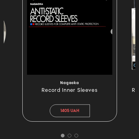
Nagaoka
Record Inner Sleeves
Re
1405 UAH