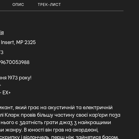
ОПИС
ТРЕК-ЛИСТ
ія
, Insert, MP 2325
73
29670053988
ня 1973 року!
+
- EX+
кант, який грає на акустичній та електричній
нлі Кларк провів більшу частину своєї кар'єри поза
 нього є здатність грати джаз з найкращими
 жанру. В юності він грав на акордеоні,
скрипку і віолончель, перш ніж зайнятися басом.