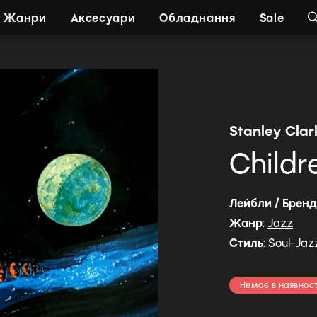
Жанри
Аксесуари
Обладнання
Sale
Stanley Clar
Childr
Лейбли / Брен
Жанр
:
Jazz
Стиль
:
Soul-Jaz
Немає в наявност