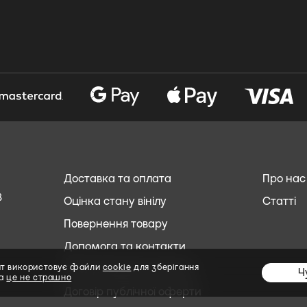
Доставка та оплата
Про нас
8
Оцінка стану вінілу
Статті
Повернення товару
Допомога та контакти
йт використовує файли
Обслуговування клієнтів
cookie
для зберігання
Ч
та
це не страшно
Договір публічної оферти