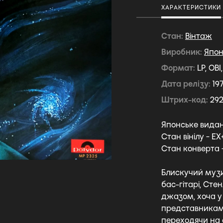
ХАРАКТЕРИСТИКИ
Стан
Вiнтаж
Виробник
Япон
Формат
LP, OBI
Дата релізу
19
Штрих-код
29
Японське видан
Стан вінілу - EX
Стан конверта 
Блискучий музи
бас-гітарі, Сте
джазом, хоча у
представниками
переходячи на 