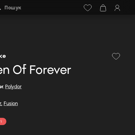
Facebook
Instagram
+38 (068) 778-40-38
Пошук
ke
en Of Forever
ди
:
Polydor
z
,
Fusion
і