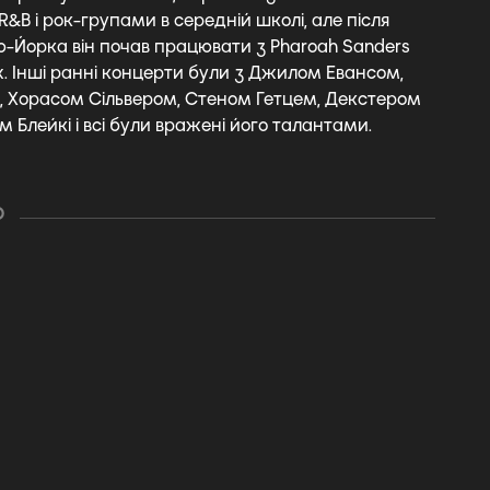
R&B і рок-групами в середній школі, але після
ю-Йорка він почав працювати з Pharoah Sanders
х. Інші ранні концерти були з Джилом Евансом,
 Хорасом Сільвером, Стеном Гетцем, Декстером
 Блейкі і всі були вражені його талантами.
О