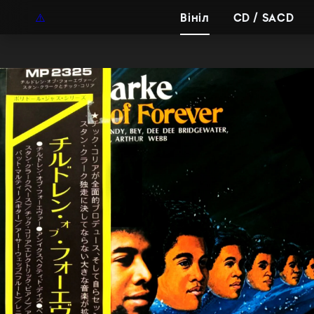
UAH
UA
Вініл
CD / SACD