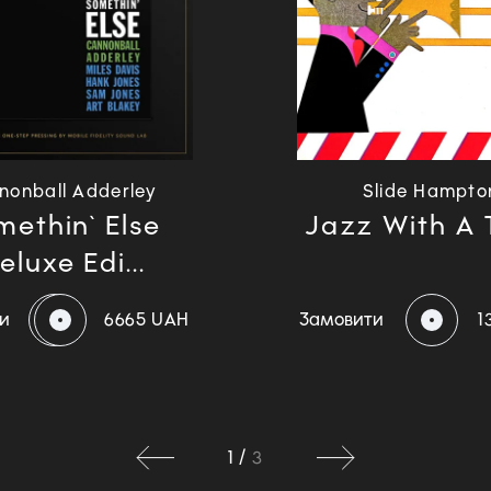
nonball Adderley
Slide Hampto
methin` Else
Jazz With A 
eluxe Edi...
и
6665 UAH
Замовити
1
1
/
3