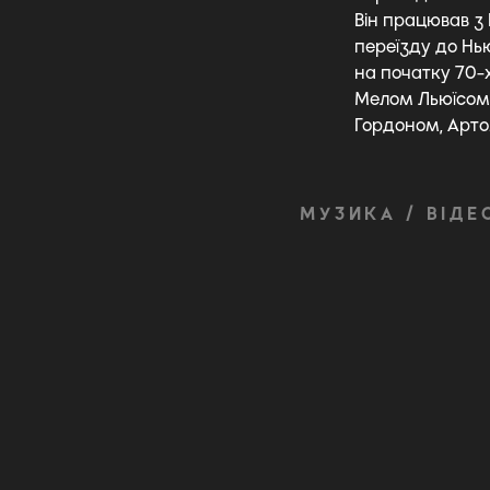
Він працював з 
переїзду до Нь
на початку 70-
Мелом Льюїсом,
Гордоном, Артом
МУЗИКА / ВІДЕ