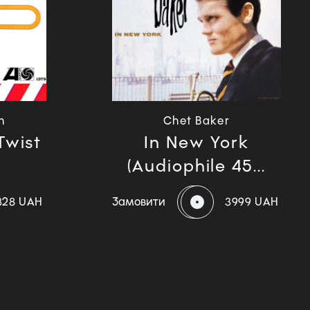
n
Chet Baker
Twist
In New York
(Audiophile 45...
328 UAH
Замовити
3999 UAH