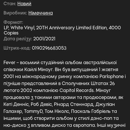
Стан
Новий
Виробник
Німеччина
Формат
LP, White Vinyl, 20TH Anniversary Limited Edition, 4000
Copies
Дата релізу
2001/2021
Штрих-код
0190296683053
Fever – восьмий студійний альбом австралійської
співачки Кайлі Міноуг. Він був випущений 1 жовтня
2001 на міжнародному ринку компанією Parlophone і
пізніше представлений в Сполучених Штатах 26
лютого 2002 компанією Capitol Records. Міноуг
працювала з такими авторами та продюсерами, як
Кеті Денніс, Роб Девіс, Річард Стеннард, Джуліан
Галахер, TommyD, Том Ніколс, Паскаль Габріель та
іншими, щоб створити альбом у стилі дэнс-поп та
ню-диско з впливом диско та європопа. Інші музичні