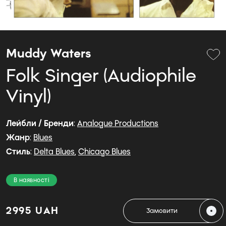
Muddy Waters
Folk Singer (Audiophile
Vinyl)
Лейбли / Бренди
:
Analogue Productions
Жанр
:
Blues
Стиль
:
Delta Blues
,
Chicago Blues
В наявності
2995 UAH
Замовити