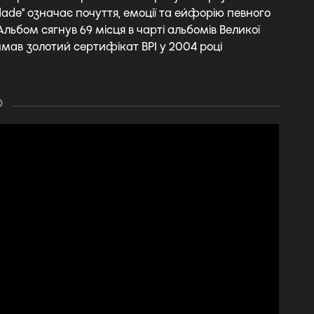
dade" означає почуття, емоції та ейфорію певного
льбом сягнув 69 місця в чарті альбомів Великої
имав золотий сертифікат BPI у 2004 році
О