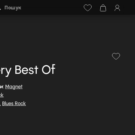
Facebook
Instagram
+38 (068) 778-40-38
Пошук
ry Best Of
ди
:
Magnet
ck
,
Blues Rock