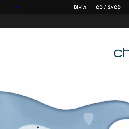
UAH
UA
Вініл
CD / SACD