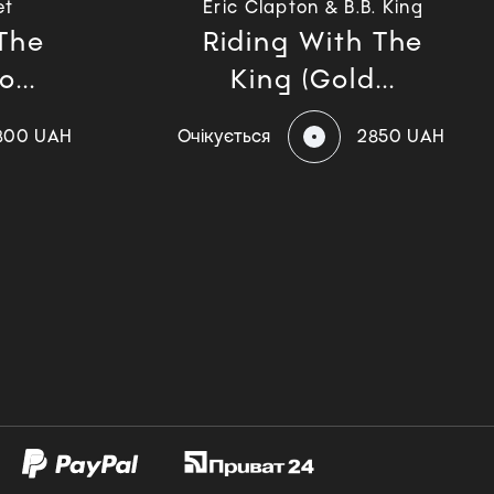
et
Eric Clapton & B.B. King
The
Riding With The
...
King (Gold...
300 UAH
Очікується
2850 UAH