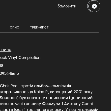
Замовити
ОПИС
ТРЕК-ЛИСТ
ччина
lack Vinyl, Compilation
18
295646615
 Chris Rea - третій альбом-компіляція
втора-виконавця Кріса Рі, випущений 2001 року.
 "Saudade", був спочатку написаний і записаний
анина пам'яті гонщику Формули-1 Айртону Сенні,
варії в Імолі 1 травня того ж року. У португальській