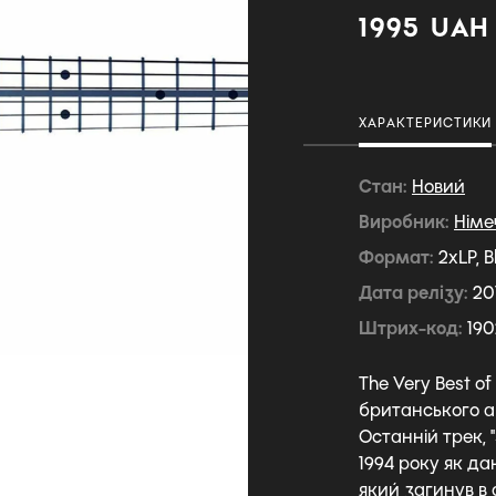
1995 UAH
ХАРАКТЕРИСТИКИ
Стан
Новий
Виробник
Німе
Формат
2xLP, B
Дата релізу
20
Штрих-код
190
The Very Best of
британського а
Останній трек,
1994 року як д
який загинув в а