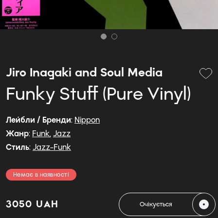
Jiro Inagaki and Soul Media
Funky Stuff (Pure Vinyl)
Лейбли / Бренди
:
Nippon
Жанр
:
Funk
,
Jazz
Стиль
:
Jazz-Funk
Немає в наявності
3050 UAH
Очікується