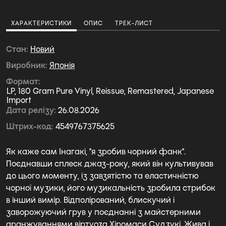
ХАРАКТЕРИСТИКИ
ОПИС
ТРЕК-ЛИСТ
Стан
Новий
Виробник
Японія
Формат
LP, 180 Gram Pure Vinyl, Reissue, Remastered, Japanese
Import
Дата релізу
26.08.2026
Штрих-код
4549767375625
Як каже сам Інагакі, "я зробив чорний фанк".
Поєднавши сплеск джаз-року, який він культивував
до цього моменту, із завзятістю та еластичністю
чорної музики, його музикальність зробила стрибок
в інший вимір. Відполірований, блискучий і
заворожуючий грув у поєднанні з майстерними
аранжуваннями віртуоза Хіромаси Судзукі. Жива і