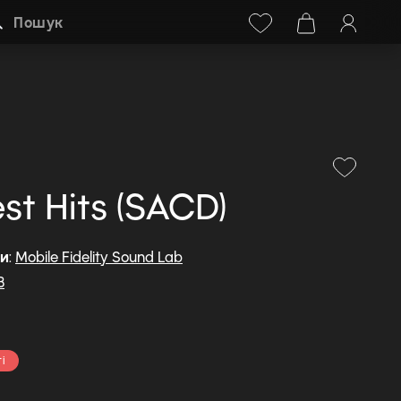
Facebook
Instagram
+38 (068) 778-40-38
Пошук
st Hits (SACD)
ди
:
Mobile Fidelity Sound Lab
B
і