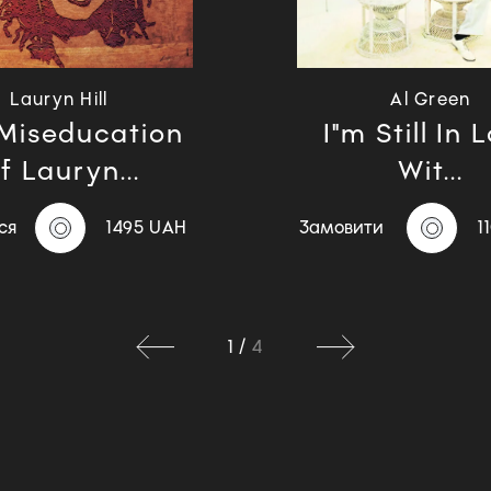
Lauryn Hill
Al Green
Miseducation
I"m Still In 
f Lauryn...
Wit...
ся
1495 UAH
Замовити
1
1
/
4