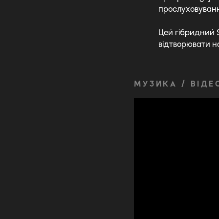
прослуховуван
Цей гібридний 
відтворювати н
МУЗИКА / ВІДЕ