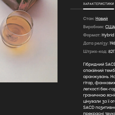
ХАРАКТЕРИСТИКИ
Стан
Новий
Виробник
СШ
Формат
Hybrid
Дата релізу
19
Штрих-код
821
Гібридний SACD 
спокійний тембр
аранжувань. На
гітар, фанкови
легкості бек-га
граничною ясні
цінували за її 
SACD позитивно
прекрасні зву