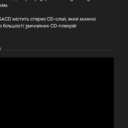
ням.
SACD містить стерео CD-слой, який можна
а більшості звичайних CD-плеєрів!
О