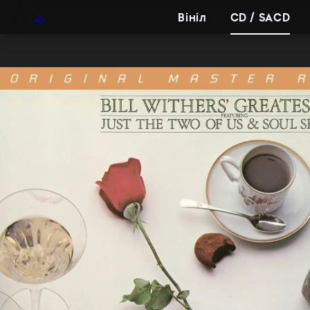
UAH
UA
Вініл
CD / SACD