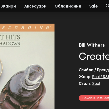
Жанри
Аксесуари
Обладнання
Sale
Bill Withers
Greate
Лейбли / Брен
Жанр
:
Soul / R&
Стиль
:
Soul
Немає в наявност