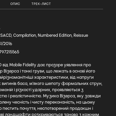
ОПИС
ТРЕК-ЛИСТ
А
 SACD, Compilation, Numbered Edition, Reissue
81/2016
797215565
від Mobile Fidelity дає прозоре уявлення про
 Візерса і тонкі груви, що лежать в основі його
йрізноманітніші характеристики, від напруги
х вигинів баса, м'якого шепоту формальних струн,
рмоній і різкості ударних, проявляються з
стю і реалістичністю. Музика Візерса, яку завжди
оголену чесність і чисту переконаність, на цьому
 пестить почуття, неспотворений продакшн і
кові ландшафти розкриваються заново з кожним