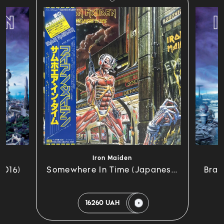
Iron Maiden
2016)
Somewhere In Time (Japanes...
Brav
16260 UAH