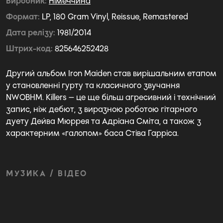
Виробник
Німеччина
Формат
LP, 180 Gram Vinyl, Reissue, Remastered
Дата релізу
1981/2014
Штрих-код
825646252428
Другий альбом Iron Maiden став вирішальним етапом
у становленні гурту та класичного звучання
NWOBHM. Killers — це ще більш агресивний і технічний
запис, ніж дебют, з виразною роботою гітарного
дуету Дейва Мюррея та Адріана Сміта, а також з
характерним «галопом» баса Стіва Гарріса.
МУЗИКА / ВІДЕО