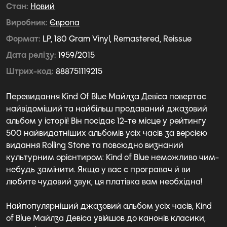
Стан
Новий
Виробник
Європа
Формат
LP, 180 Gram Vinyl, Remastered, Reissue
Дата релізу
1959/2015
Штрих-код
888751119215
Перевидання Kind Of Blue Майлза Девіса повертає
найвідоміший та найбільш продаваний джазовий
альбом у історії! Він посідає 12-те місце у рейтингу
500 найвидатніших альбомів усіх часів за версією
видання Rolling Stone та повсюдно визнаний
культурним орієнтиром: Kind of Blue неможливо чим-
небудь замінити. Якщо у вас є програвач й ви
любите чудовий звук, ця платівка вам необхідна!
Найпопулярніший джазовий альбом усіх часів, Kind
of Blue Майлза Девіса увійшов до канонів класики,