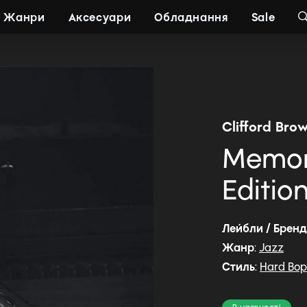
Жанри
Аксесуари
Обладнання
Sale
Clifford Bro
Memor
Edition
Лейбли / Брен
Жанр
:
Jazz
Стиль
:
Hard Bop