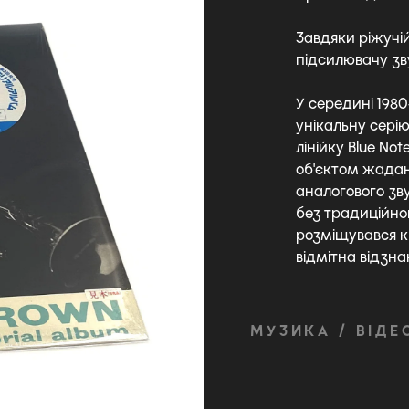
Завдяки ріжучій
підсилювачу зв
У середині 1980
унікальну сері
лінійку Blue No
об'єктом жаданн
аналогового зву
без традиційног
розміщувався кр
відмітна відзнак
МУЗИКА / ВІДЕ