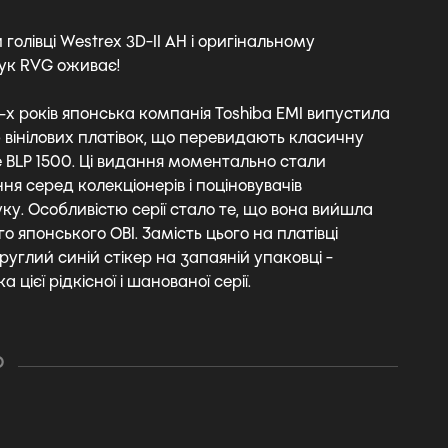
 голівці Westrex 3D-II AH і оригінальному
ук RVG оживає!
-х років японська компанія Toshiba EMI випустила
ю вінілових платівок, що перевидають класичну
te BLP 1500. Ці видання моментально стали
я серед колекціонерів і поціновувачів
ку. Особливістю серії стало те, що вона вийшла
о японського OBI. Замість цього на платівці
углий синій стікер на запаяній упаковці -
а цієї рідкісної і шанованої серії.
О