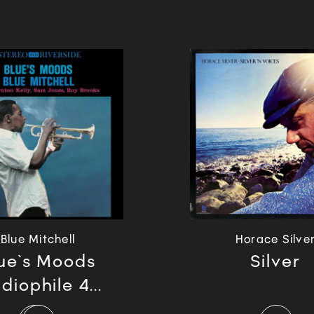
Blue Mitchell
Horace Silve
ue`s Moods
Silver
diophile 4...