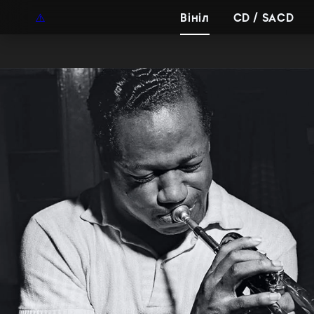
UAH
UA
Вініл
CD / SACD