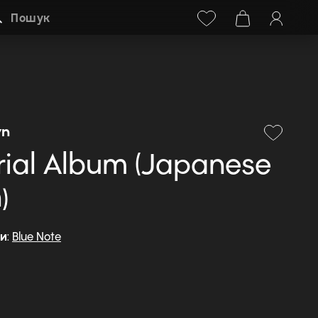
Facebook
Instagram
+38 (068) 778-40-38
Пошук
wn
ial Album (Japanese
)
ди
:
Blue Note