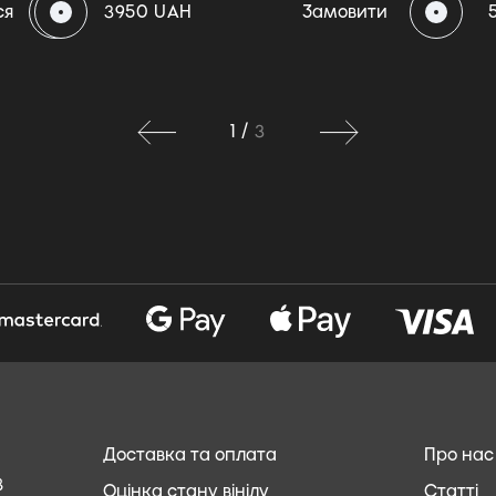
ся
3950 UAH
Замовити
1
/
3
Доставка та оплата
Про нас
8
Оцінка стану вінілу
Статті