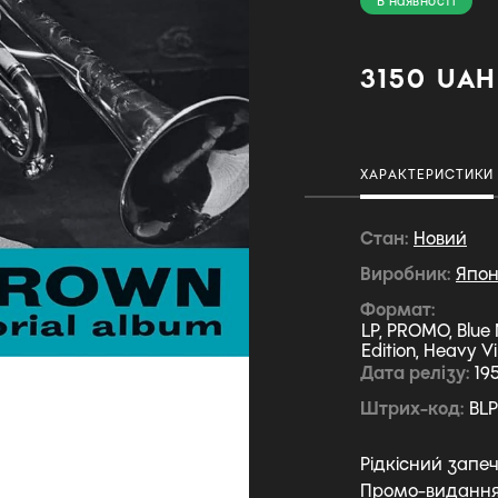
В наявності
3150 UAH
ХАРАКТЕРИСТИКИ
Стан
Новий
Виробник
Япон
Формат
LP, PROMO, Blue 
Edition, Heavy V
Дата релізу
19
Штрих-код
BLP
Рідкісний запе
Промо-видання