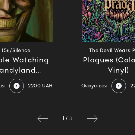
156/Silence
The Devil Wears 
ple Watching
Plagues (Col
andyland...
Vinyl)
ся
2200 UAH
Очікується
2
1
/
3