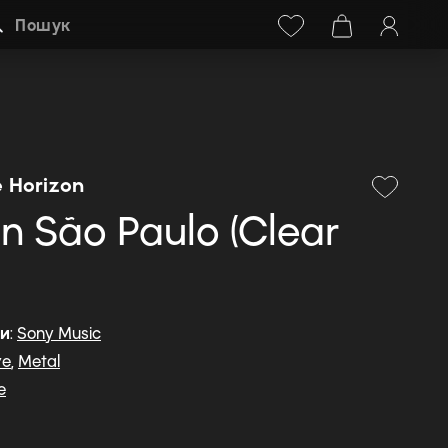
Facebook
Instagram
+38 (068) 778-40-38
Пошук
e Horizon
. in São Paulo (Clear
ди
:
Sony Music
ve
,
Metal
e