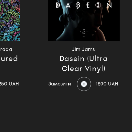
Prada
Jim Jams
oured
Dasein (Ultra
Clear Vinyl)
250 UAH
Замовити
1890 UAH