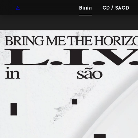
UAH
UA
Вініл
CD / SACD