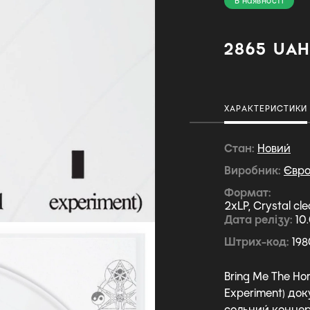
В наявності
2865 UA
ХАРАКТЕРИСТИКИ
Стан
Новий
Виробник
Євр
Формат
2xLP, Crystal cl
Дата релізу
10
Штрих-код
198
Bring Me The Hori
Experiment) до
сольний концерт