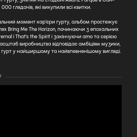
000 глядачів, які викупили всі квитки.
альний момент кар'єри гурту, альбом простежує
ях Bring Me The Horizon, починаючи з епохальних
rnal і That's the Spirit і закінчуючи amo та серією
сштаб виробництва відповідає амбіціям музики,
гурт у найширшому та найвпевненішому вигляді.
О