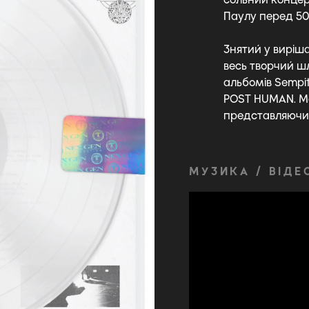
Паулу перед 50 
Знятий у виріш
весь творчий шл
альбомів Sempite
POST HUMAN. Ма
представляючи 
МУЗИКА / ВІДЕ