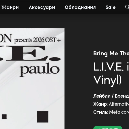
Жанри
Аксесуари
Обладнання
Sale
Bring Me Th
L.I.V.E
Vinyl)
Лейбли / Брен
Жанр
:
Alternati
Стиль
:
Metalcor