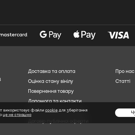
Доставка та оплата
Про нас
8
Оцінка стану вінілу
Статті
Повернення товару
Допомога та контакти
Обслуговування клієнтів
йт використовує файли
cookie
для зберігання
Ч
та
це не страшно
Договір публічної оферти