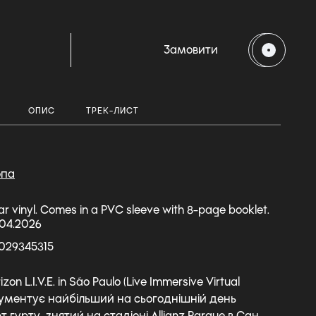
H
Замовити
ОПИС
ТРЕК-ЛИСТ
опа
ear vinyl. Comes in a PVC sleeve with 8-page booklet.
.04.2026
029345315
zon L.I.V.E. in São Paulo (Live Immersive Virtual
кументує найбільший на сьогоднішній день
 гурту, знятий на стадіоні Allianz Parque в Сан-