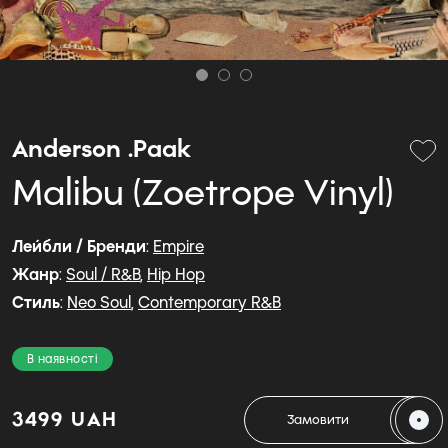
Anderson .Paak
Malibu (Zoetrope Vinyl)
Лейбли / Бренди
:
Empire
Жанр
:
Soul / R&B
,
Hip Hop
Стиль
:
Neo Soul
,
Contemporary R&B
В наявності
3499 UAH
Замовити