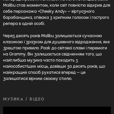
Malibu став моментом, коли світ повністю відкрив для
себе персонажа «Cheeky Andy» — віртуозного
барабанщика, співака з хрипким голосом і гострого
репера в одній особі.
Через десять років Malibu залишається сучасною
класикою і зразком для душевного відродження, яке
зрештою привело .Paak до світової слави і перемоги
на Grammy. Він залишається свідченням того, що
найглибша музика часто походить з
найособистіших місць, довівши за десять років, що
найкращий спосіб рухатися вперед — це
залишатися вірним своєму стилю.
МУЗИКА / ВІДЕО