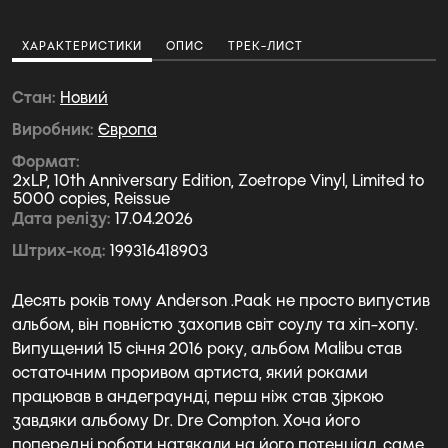
ХАРАКТЕРИСТИКИ
ОПИС
ТРЕК-ЛИСТ
Стан
Новий
Виробник
Європа
Формат
2xLP, 10th Anniversary Edition, Zoetrope Vinyl, Limited to
5000 copies, Reissue
Дата релізу
17.04.2026
Штрих-код
199316418903
Десять років тому Anderson .Paak не просто випустив
альбом, він повністю захопив світ соулу та хіп-хопу.
Випущений 15 січня 2016 року, альбом Malibu став
остаточним проривом артиста, який роками
працював в андеграунді, перш ніж став зіркою
завдяки альбому Dr. Dre Compton. Хоча його
попередні роботи натякали на його потенціал, саме