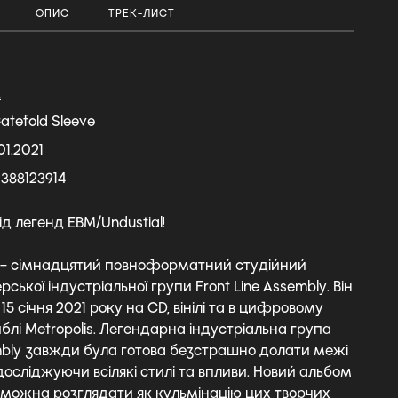
ОПИС
ТРЕК-ЛИСТ
А
Gatefold Sleeve
01.2021
388123914
д легенд EBM/Undustial!
l – сімнадцятий повноформатний студійний
ської індустріальної групи Front Line Assembly. Він
5 січня 2021 року на CD, вінілі та в цифровому
блі Metropolis. Легендарна індустріальна група
embly завжди була готова безстрашно долати межі
осліджуючи всілякі стилі та впливи. Новий альбом
l можна розглядати як кульмінацію цих творчих