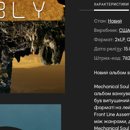
ХАРАКТЕРИСТИКИ
Стан
Новий
Виробник
СШ
Формат
2xLP, 
Дата релізу
15.
Штрих-код
782
Новий альбом ві
Mechanical Sou
альбом ванкувер
був випущений 1
форматі на лей
Front Line Ass
між жанрами, д
Mechanical Sou