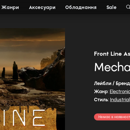
Жанри
Аксесуари
Обладнання
Sale
Front Line A
Mechan
Лейбли / Брен
Жанр
:
Electroni
Стиль
:
Industrial
Немає в наявност