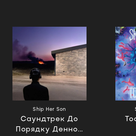
Ship Her Son
Саундтрек До
To
Порядку Денно...