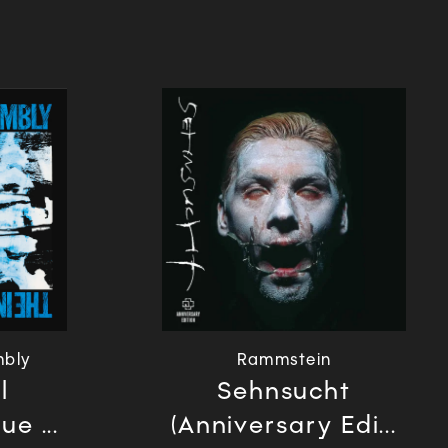
mbly
Rammstein
l
Sehnsucht
e ...
(Anniversary Edi...