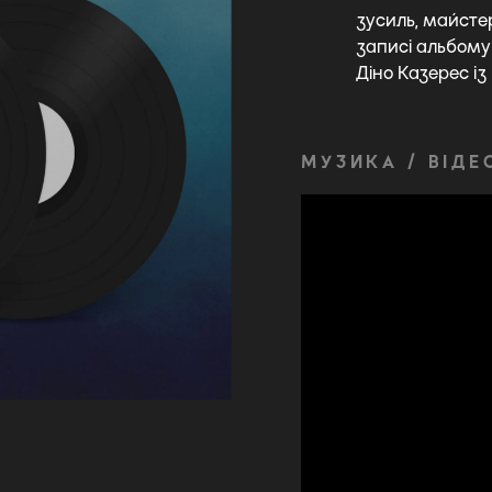
зусиль, майсте
записі альбому
Діно Казерес із 
МУЗИКА / ВІДЕ