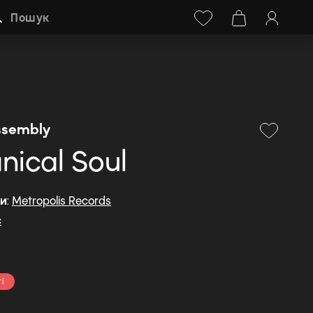
Facebook
Instagram
+38 (068) 778-40-38
Пошук
ssembly
ical Soul
ди
:
Metropolis Records
c
і