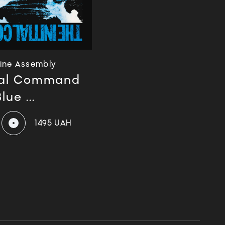
Line Assembly
tial Command
Blue ...
1495 UAH