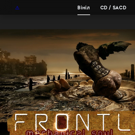
UAH
UA
Вініл
CD / SACD