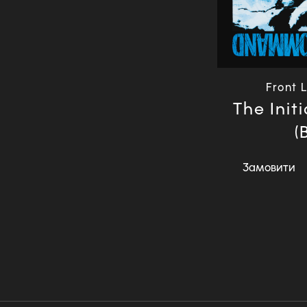
Front 
The Ini
(
Замовити