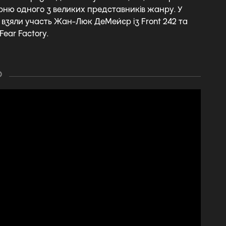
рню одного з великих представників жанру. У
 взяли участь Жан-Люк ДеМейєр із Front 242 та
Fear Factory.
О