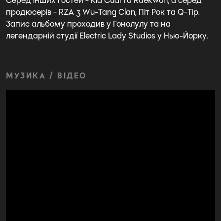
Серед інших гостей - Kid Cudi та Raekwon, а серед
продюсерів - RZA з Wu-Tang Clan, Піт Рок та Q-Tip.
Запис альбому проходив у Гонолулу та на
легендарній студії Electric Lady Studios у Нью-Йорку.
МУЗИКА / ВІДЕО