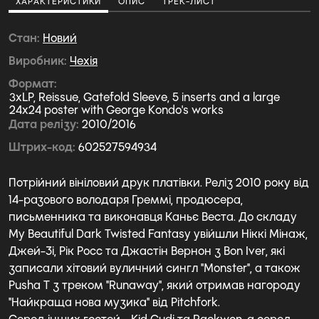
ХАРАКТЕРИСТИКИ
ОПИС
ТРЕК-ЛИСТ
Стан
Новий
Виробник
Чехiя
Формат
3xLP, Reissue, Gatefold Sleeve, 5 inserts and a large
24x24 poster with George Kondo's works
Дата релізу
2010/2016
Штрих-код
602527594934
Потрійний вініловий друк платівки. Реліз 2010 року від
14-разового володаря Греммі, продюсера,
письменника та виконавця Каньє Веста. До складу
My Beautiful Dark Twisted Fantasy увійшли Ніккі Мінаж,
Джей-Зі, Рік Росс та Джастін Вернон з Bon Iver, які
записали хітовий вуличний сингл "Monster", а також
Pusha T з треком "Runaway", який отримав нагороду
"Найкраща нова музика" від Pitchfork.