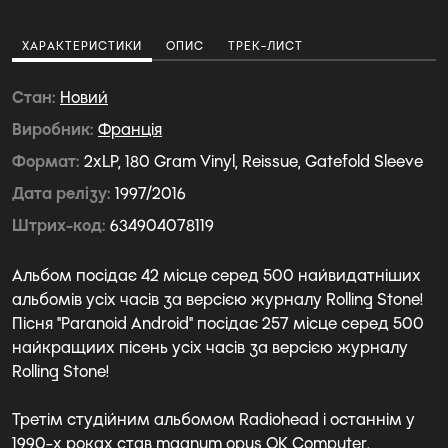
ХАРАКТЕРИСТИКИ
ОПИС
ТРЕК-ЛИСТ
Стан
Новий
Виробник
Франція
Формат
2xLP, 180 Gram Vinyl, Reissue, Gatefold Sleeve
Дата релізу
1997/2016
Штрих-код
634904078119
Альбом посідає 42 місце серед 500 найвидатніших
альбомів усіх часів за версією журналу Rolling Stone!
Пiсня "Paranoid Android" посідає 257 місце серед 500
найкращиих пiсень усіх часів за версією журналу
Rolling Stone!
Третім студійним альбомом Radiohead і останнім у
1990-х роках став magnum opus OK Computer.