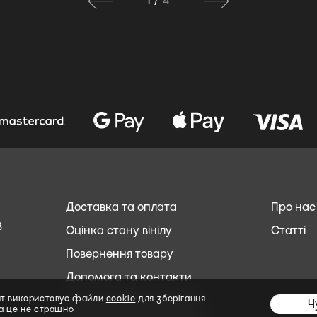
1
/
4
Доставка та оплата
Про нас
8
Оцінка стану вінілу
Статті
Повернення товару
Допомога та контакти
Обслуговування клієнтів
йт використовує файли
cookie
для зберігання
Ч
та
це не страшно