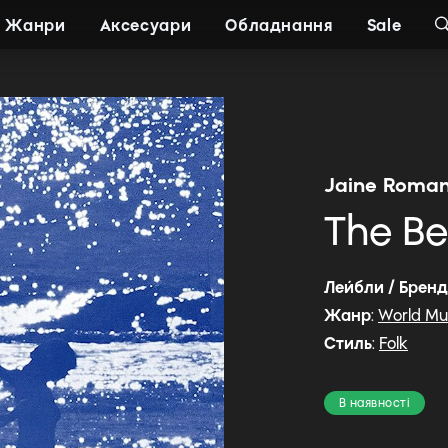
Жанри
Аксесуари
Обладнання
Sale
Jaine Roman
The Be
Лейбли / Брен
Жанр
:
World Mu
Стиль
:
Folk
В наявності