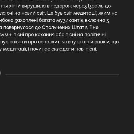
тя хіпі й вирушила в подорож через Ізраїль до
ила очі на новий світ. Це був світ медитації, яким на
либоко захоплені багато музикантів, включно з
она повернулася до Сполучених Штатів, її не
мні пісні про кохання або пісні на політичні
шує співати про сенс життя і внутрішній спокій, що
у медитації, і починає складати нові пісні.
О