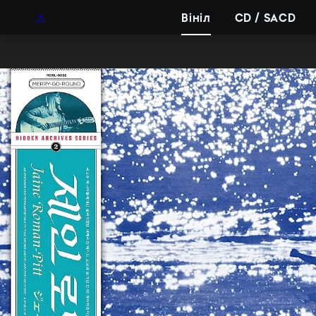
UAH
UA
Вініл
CD / SACD