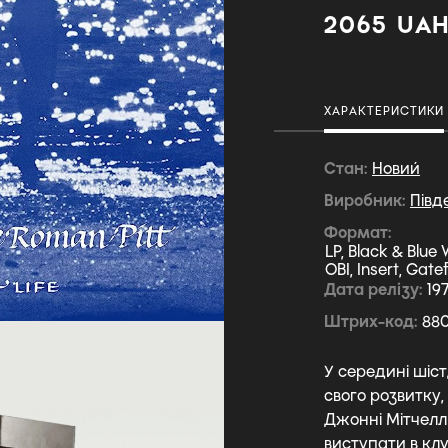
2065 UA
ХАРАКТЕРИСТИКИ
Стан
Новий
Виробник
Півд
Формат
LP, Black & Blue 
OBI, Insert, Gate
Дата релізу
19
Штрих-код
880
У середині шіст
свого розвитку,
Джонні Мітчелл 
виступати в клу