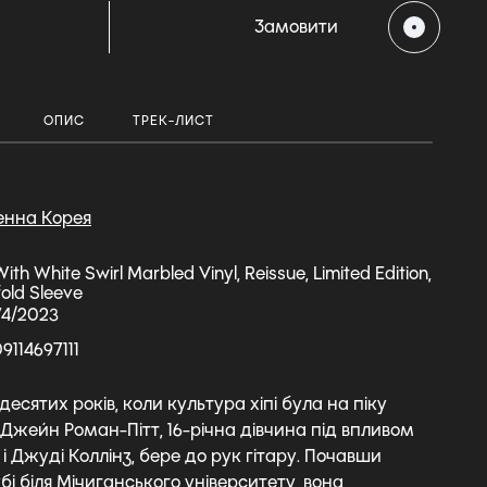
H
Замовити
ОПИС
ТРЕК-ЛИСТ
енна Корея
With White Swirl Marbled Vinyl, Reissue, Limited Edition,
fold Sleeve
74/2023
9114697111
десятих років, коли культура хіпі була на піку
 Джейн Роман-Пітт, 16-річна дівчина під впливом
і Джуді Коллінз, бере до рук гітару. Почавши
бі біля Мічиганського університету, вона