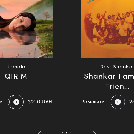
Jamala
Ravi Shanka
QIRIM
Shankar Fam
Frien...
и
3900 UAH
Замовити
2