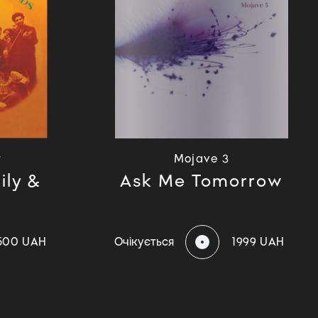
r
Mojave 3
ily &
Ask Me Tomorrow
500 UAH
Очікується
1999 UAH