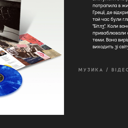
потрапила в жит
Греції, де відкр
той час були г
"Бітлз". Коли в
приваблювали су
теми. Вона вирі
виходить зі світ
МУЗИКА / ВІДЕ