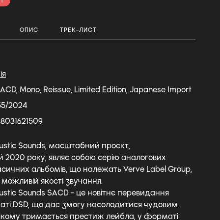
і
ОПИС
ТРЕК-ЛИСТ
ія
CD, Mono, Reissue, Limited Edition, Japanese Import
55/2024
88031621509
oustic Sounds, масштабний проєкт,
 2020 року, являє собою серію аналогових
сичних альбомів, що належать Verve Label Group,
можливій якості звучання.
ustic Sounds SACD - це новітнє перевидання
аті DSD, що дає змогу насолодитися чудовим
якому тримається престиж лейбла, у форматі