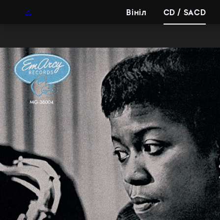
UAH
UA
Вініл
CD / SACD