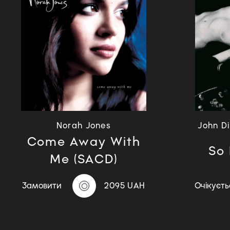
Norah Jones
John D
Come Away With
So 
Me (SACD)
Замовити
2095 UAH
Очікуєть