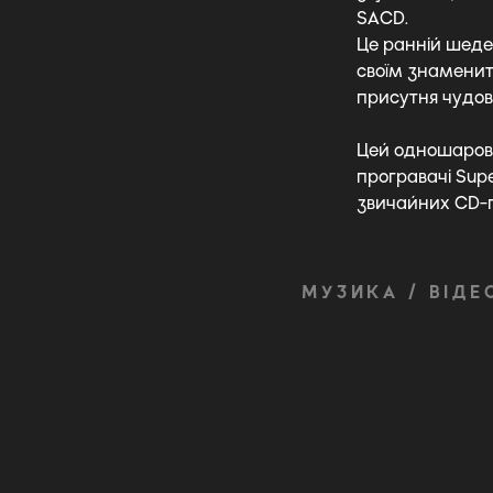
SACD.
Це ранній шеде
своїм знаменити
присутня чудов
Цей одношаров
програвачі Supe
звичайних CD-
МУЗИКА / ВІДЕ