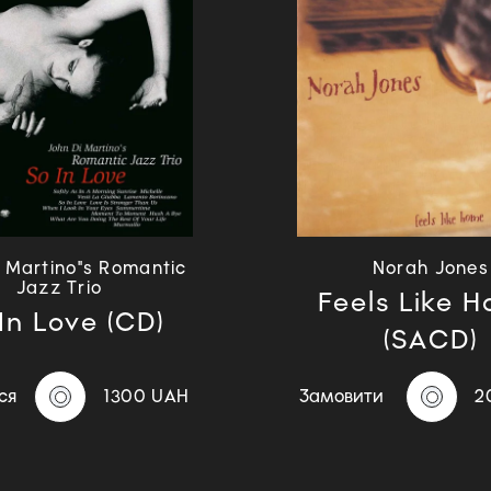
i Martino"s Romantic
Norah Jones
Jazz Trio
Feels Like 
In Love (CD)
(SACD)
ся
1300 UAH
Замовити
2