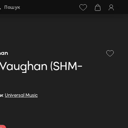
Facebook
Instagram
+38 (068) 778-40-38
Пошук
han
 Vaughan (SHM-
ди
:
Universal Music