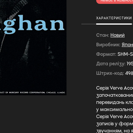
Немає в наявност
ХАРАКТЕРИСТИКИ
Стан
Новий
Виробник
Япон
Формат
SHM-SA
Дата релізу
19
Штрих-код
49
Серія Verve Ac
започаткований
перевидань кла
у максимально 
Серія Verve Aco
записів у форм
звучанням, на 