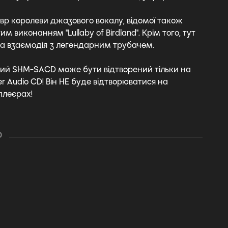
вр королеви джазового вокалу, відомої також
м виконанням "Lullaby of Birdland". Крім того, тут
а взаємодія з легендарним трубачем.
ий SHM-SACD може бути відтворений тільки на
r Audio CD! Він НЕ буде відтворюватися на
плеєрах!
О