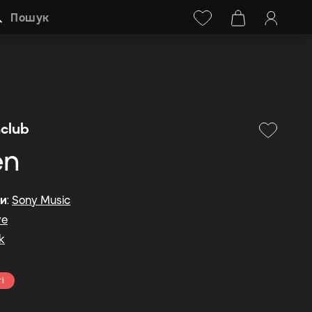
Facebook
Instagram
+38 (068) 778-40-38
Пошук
club
en
ди
:
Sony Music
ve
k
і