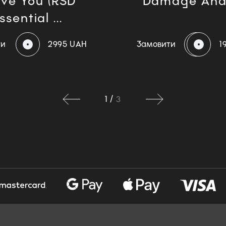
ove You (RSD
Damage And
ssential ...
ти
2995 UAH
Замовити
1
1
/
3