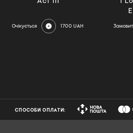
Act III
I L
E
Очікується
1700 UAH
Замови
СПОСОБИ ОПЛАТИ: