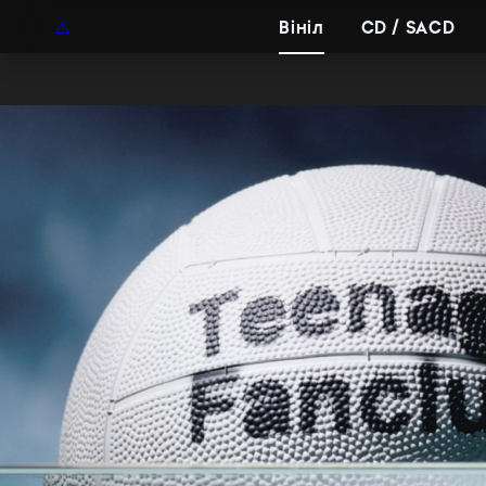
UAH
UA
Вініл
CD / SACD