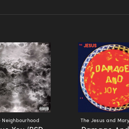
e Neighbourhood
The Jesus and Mar