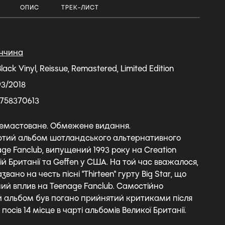
ОПИС
ТРЕК-ЛИСТ
ччина
Black Vinyl, Reissue, Remastered, Limited Edition
93/2018
758370613
Ремастоване. Обмежене видання.
вертий альбом шотландського альтернативного
ge Fanclub, випущений 1993 року на Creation
ій Британії та Geffen у США. На той час вважалося,
вано на честь пісні "Thirteen" гурту Big Star, що
ий вплив на Teenage Fanclub. Самостійно
 альбом був погано прийнятий критиками після
 посів 14 місце в чарті альбомів Великої Британії.