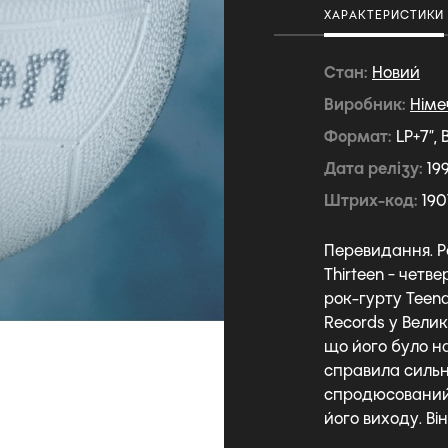
ХАРАКТЕРИСТИКИ
Стан
Новий
Виробник
Німе
Формат
LP+7”, 
Дата релізу
19
Штрих-код
190
Перевидання. 
Thirteen - чет
рок-гурту Teena
Records у Велик
що його було наз
справила сильн
спродюсований
його виходу. Він