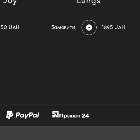
 Joy
Lungs
950 UAH
Замовити
1895 UAH