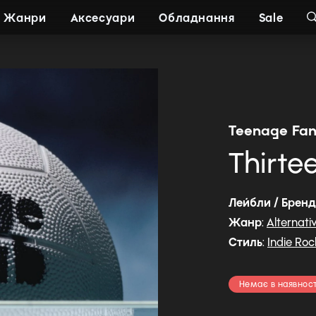
Жанри
Аксесуари
Обладнання
Sale
Teenage Fan
Thirte
Лейбли / Брен
Жанр
:
Alternati
Стиль
:
Indie Roc
Немає в наявност