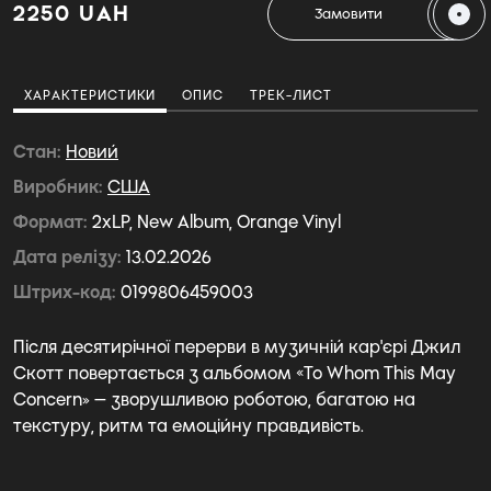
2250 UAH
Замовити
ХАРАКТЕРИСТИКИ
ОПИС
ТРЕК-ЛИСТ
Стан
Новий
Виробник
США
Формат
2xLP, New Album, Orange Vinyl
Дата релізу
13.02.2026
Штрих-код
0199806459003
Після десятирічної перерви в музичній кар'єрі Джил
Скотт повертається з альбомом «To Whom This May
Concern» — зворушливою роботою, багатою на
текстуру, ритм та емоційну правдивість.