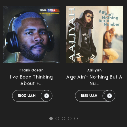
Frank Ocean
Aaliyah
I`ve Been Thinking
Age Ain`t Nothing But A
About F...
Nu...
1500 UAH
1885 UAH