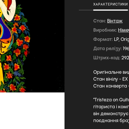
ХАРАКТЕРИСТИКИ
Стан
Вiнтаж
Виробник
Німе
Формат
LP, Ori
Дата релізу
19
Штрих-код
29
Оригінальне ви
Стан вінілу - EX
Стан конверта 
"Tristeza on Gu
гітариста і ком
він демонструє 
поєднання браз