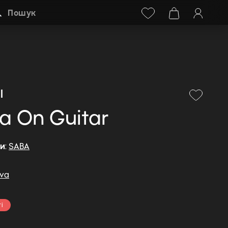
Facebook
Instagram
+38 (068) 778-40-38
Пошук
l
za On Guitar
ди
:
SABA
ova
і