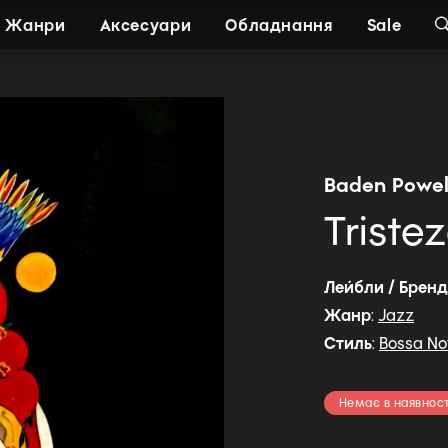
Жанри
Аксесуари
Обладнання
Sale
Baden Powel
Triste
Лейбли / Брен
Жанр
:
Jazz
Стиль
:
Bossa N
Немає в наявност