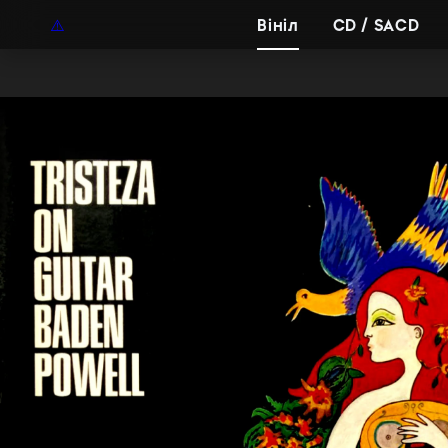
UAH
UA
Вініл
CD / SACD