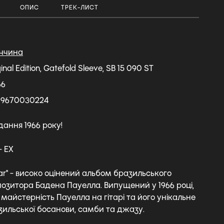
ОПИС
ТРЕК-ЛИСТ
ччина
ginal Edition, Gatefold Sleeve, SB 15 090 ST
66
29670030224
дання 1966 року!
- EX
itar" - високо оцінений альбом бразильського
позитора Бадена Пауелла. Випущений у 1966 році,
майстерність Пауелла на гітарі та його унікальне
ильської босанови, самби та джазу.