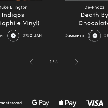
Duke Ellington
De-Phazz
Indigos
Death B
iophile Vinyl)
Chocolat
ти
2750 UAH
Замовити
2
1
/
3