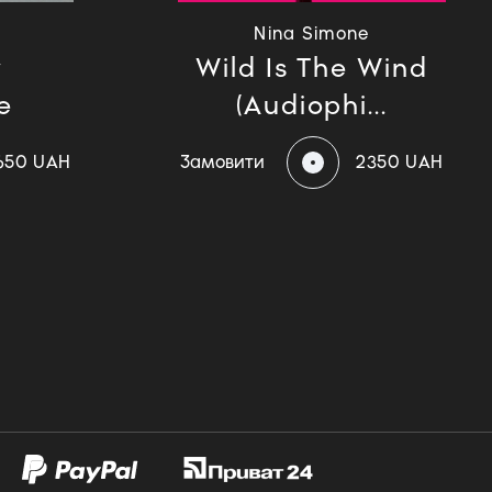
Nina Simone
y
Wild Is The Wind
e
(Audiophi...
650 UAH
Замовити
2350 UAH