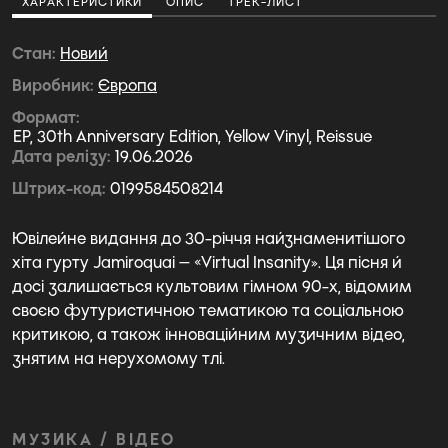
ХАРАКТЕРИСТИКИ
ОПИС
ТРЕК-ЛИСТ
Стан
Новий
Виробник
Європа
Формат
EP, 30th Anniversary Edition, Yellow Vinyl, Reissue
Дата релізу
19.06.2026
Штрих-код
0199584508214
Ювілейне видання до 30-річчя найзнаменитішого
хіта гурту Jamiroquai — «Virtual Insanity». Ця пісня й
досі залишається культовим гімном 90-х, відомим
своєю футуристичною тематикою та соціальною
критикою, а також інноваційним музичним відео,
знятим на нерухомому тлі.
МУЗИКА / ВІДЕО