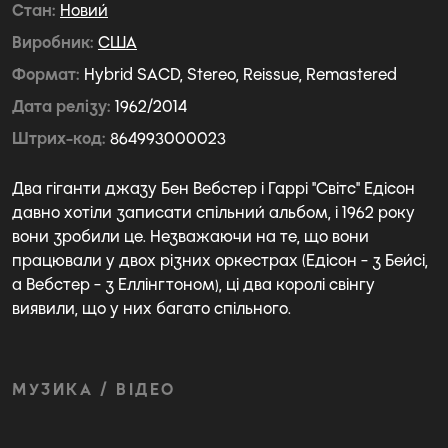
Стан
Новий
Виробник
США
Формат
Hybrid SACD, Stereo, Reissue, Remastered
Дата релізу
1962/2014
Штрих-код
864993000023
Два гіганти джазу Бен Вебстер і Гаррі "Світс" Едісон
давно хотіли записати спільний альбом, і 1962 року
вони зробили це. Незважаючи на те, що вони
працювали у двох різних оркестрах (Едісон - з Бейсі,
а Вебстер - з Еллінгтоном), ці два королі свінгу
виявили, що у них багато спільного.
МУЗИКА / ВІДЕО