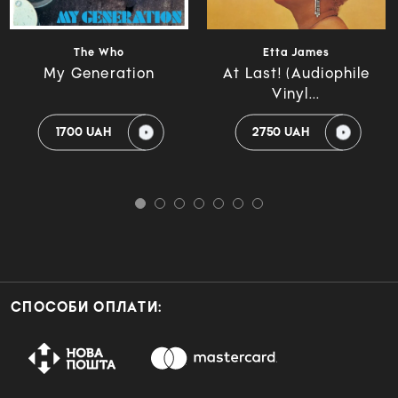
The Who
Etta James
My Generation
At Last! (Audiophile
Vinyl...
1700 UAH
2750 UAH
СПОСОБИ ОПЛАТИ: