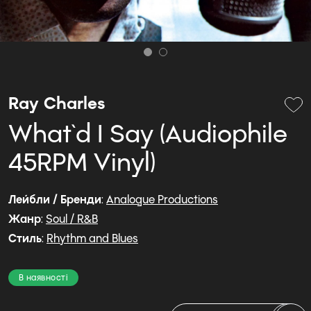
Ray Charles
What`d I Say (Audiophile
45RPM Vinyl)
Лейбли / Бренди
:
Analogue Productions
Жанр
:
Soul / R&B
Стиль
:
Rhythm and Blues
В наявності