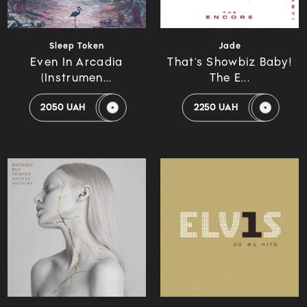
Sleep Token
Jade
Even In Arcadia
That`s Showbiz Baby!
(Instrumen...
The E...
2050 UAH
2250 UAH