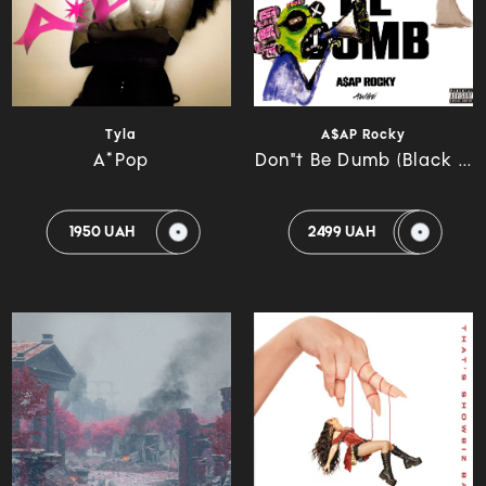
Tyla
A$AP Rocky
A*Pop
Don"t Be Dumb (Black ...
1950 UAH
2499 UAH