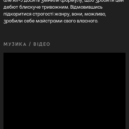
але Alt-J досить змінили формулу, щоб зробити цей
дебют блискуче тривожним. Відмовившись
підкоритися строгості жанру, вони, можливо,
зробили себе майстрами свого власного.
МУЗИКА / ВІДЕО