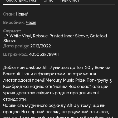
ХАРАКТЕРИСТИКИ
ОПИС
ТРЕК-ЛИСТ
Стан
Новий
Виробник
Чехiя
Формат
LP, White Vinyl, Reissue, Printed Inner Sleeve, Gatefold
Sleeve
Дата релізу
2012/2022
Штрих-код
4050538789911
Дебютний альбом Alt-J увійшов до Топ-20 у Великій
Британії, і вони є фаворитами на отримання
листопадової премії Mercury Music Prize. Поп-групу з
Кембриджа називають "новим Radiohead", але цей
ярлик зрештою свідчить радше про занижені
стандарти.
Чарівність музичного розкиду Alt-J у тому, що він
працює. На перший погляд, це розумний альт-поп,