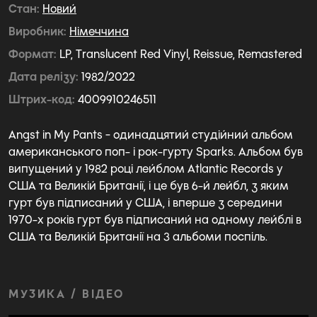
Стан
Новий
Виробник
Німеччина
Формат
LP, Translucent Red Vinyl, Reissue, Remastered
Дата релізу
1982/2022
Штрих-код
4009910246511
Angst in My Pants - одинадцятий студійний альбом
американського поп- і рок-гурту Sparks. Альбом був
випущений у 1982 році лейблом Atlantic Records у
США та Великій Британії, і це був 6-й лейбл, з яким
гурт був підписаний у США, і вперше з середини
1970-х років гурт був підписаний на одному лейблі в
США та Великій Британії на 3 альбоми поспіль.
МУЗИКА / ВІДЕО