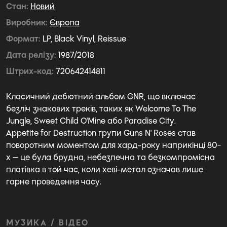
Стан
Новий
Виробник
Європа
Формат
LP, Black Vinyl, Reissue
Дата релізу
1987/2018
Штрих-код
720642414811
Класичний дебютний альбом GNR, що включає
безліч знакових треків, таких як Welcome To The
Jungle, Sweet Child O'Mine або Paradise City.
Appetite for Destruction групи Guns N' Roses став
поворотним моментом для хард-року наприкінці 80-
х — це була брудна, небезпечна та безкомпромісна
платівка в той час, коли хеві-метал означав лише
гарне проведення часу.
МУЗИКА / ВІДЕО